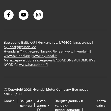
Bassadone Baltic OÜ | Ялгимяэ теэ, 1, 76406, Тянассилма |
hyundai@hyundai.ee
Hyundai в Финляндии, Латвии, Литве |
www.hyundai.fi
|
www.hyundai.ee
|
www.hyundai.lt
Мы входим в состав концерна BASSADONE AUTOMOTIVE
NORDIC |
www.bassadone.fi
Ⓒ Copyright 2026 Hyundai Motor Company. Все права
защищены.
Cookie
Защита
Акт о
Защита данных и
Карта
данных
данных
условия
сайта
ЕС
использования