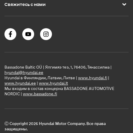
Свяжитесь с нами
Bassadone Baltic OÜ | Ялгимяэ теэ, 1, 76406, Тянассилма |
hyundai@hyundai.ee
Hyundai в Финляндии, Латвии, Литве |
www.hyundai.fi
|
www.hyundai.ee
|
www.hyundai.lt
Мы входим в состав концерна BASSADONE AUTOMOTIVE
NORDIC |
www.bassadone.fi
Ⓒ Copyright 2026 Hyundai Motor Company. Все права
защищены.