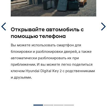
Открывайте автомобиль с
Н
помощью телефона
п
х
Вы можете использовать смартфон для
блокировки и разблокировки дверей, а также
 с
М
автоматически разблокировать их при
ц
приближении. И вы можете легко поделиться
т
ключом Hyundai Digital Key 2 с родственниками
н
и друзьями.
к
к