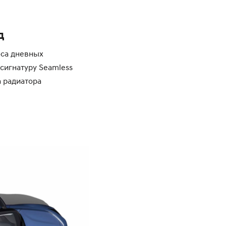
д
оса дневных
сигнатуру Seamless
а радиатора