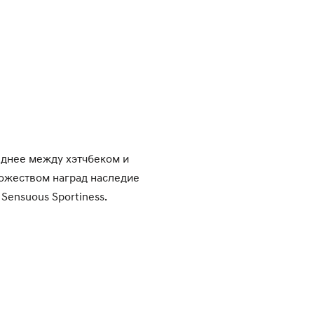
еднее между хэтчбеком и
ножеством наград наследие
ensuous Sportiness.