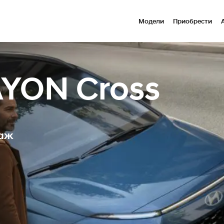
Модели
Приобрести
AYON Cross
даж