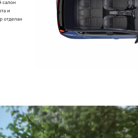
й салон
та и
р отделан