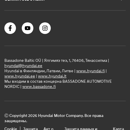
Bassadone Baltic OÜ | Ялгимяэ теэ, 1, 76406, Тянассилма |
hyundai@hyundai.ee
Hyundai в Финляндии, Латвии, Литве |
www.hyundai.fi
|
www.hyundai.ee
|
www.hyundai.lt
Мы входим в состав концерна BASSADONE AUTOMOTIVE
NORDIC |
www.bassadone.fi
Ⓒ Copyright 2026 Hyundai Motor Company. Все права
защищены.
Cookie
Защита
Акт о
Защита данных и
Карта