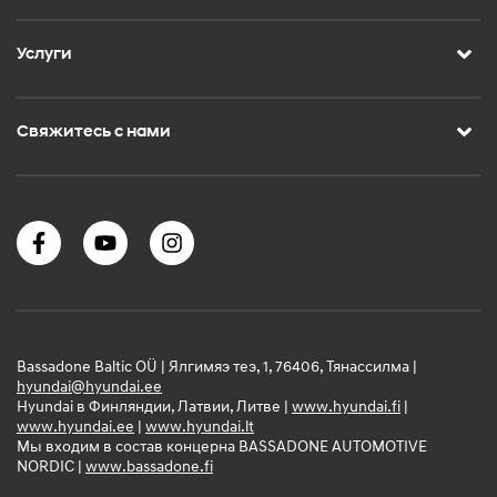
Услуги
Свяжитесь с нами
Bassadone Baltic OÜ | Ялгимяэ теэ, 1, 76406, Тянассилма |
hyundai@hyundai.ee
Hyundai в Финляндии, Латвии, Литве |
www.hyundai.fi
|
www.hyundai.ee
|
www.hyundai.lt
Мы входим в состав концерна BASSADONE AUTOMOTIVE
NORDIC |
www.bassadone.fi