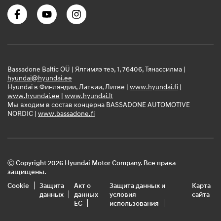
Bassadone Baltic OÜ | Ялгимяэ теэ, 1, 76406, Тянассилма |
hyundai@hyundai.ee
Hyundai в Финляндии, Латвии, Литве |
www.hyundai.fi
|
www.hyundai.ee
|
www.hyundai.lt
Мы входим в состав концерна BASSADONE AUTOMOTIVE
NORDIC |
www.bassadone.fi
Ⓒ Copyright 2026 Hyundai Motor Company. Все права
защищены.
Cookie
Защита
Акт о
Защита данных и
Карта
данных
данных
условия
сайта
ЕС
использования