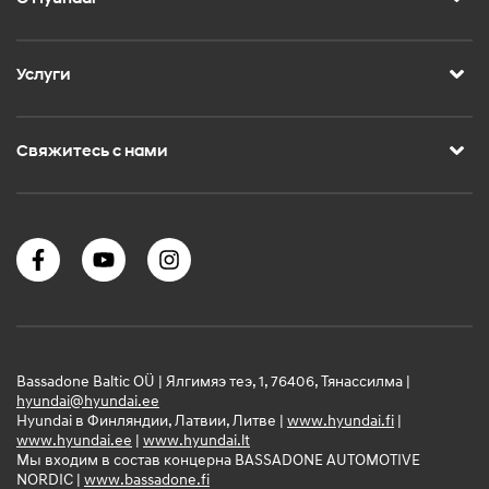
Услуги
Свяжитесь с нами
Bassadone Baltic OÜ | Ялгимяэ теэ, 1, 76406, Тянассилма |
hyundai@hyundai.ee
Hyundai в Финляндии, Латвии, Литве |
www.hyundai.fi
|
www.hyundai.ee
|
www.hyundai.lt
Мы входим в состав концерна BASSADONE AUTOMOTIVE
NORDIC |
www.bassadone.fi