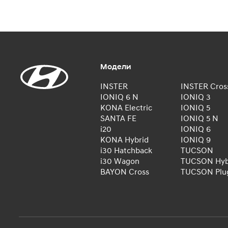
Модели
INSTER
INSTER Cros
IONIQ 6 N
IONIQ 3
KONA Electric
IONIQ 5
SANTA FE
IONIQ 5 N
i20
IONIQ 6
KONA Hybrid
IONIQ 9
i30 Hatchback
TUCSON
i30 Wagon
TUCSON Hyb
BAYON Cross
TUCSON Plug