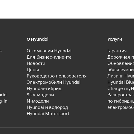
О Hyundai
Услуги
s
О компании Hyundai
Гарантия
Для бизнес-клиента
Дорожная п
Новости
Обновления
Цены
обеспечени
Руководство пользователя
Лизинг Hyu
Электромобили Hyundai
Hyundai Blu
Hyundai-гибрид
Charge myH
rid
SUV-модели
Распростра
-in
N-модели
по гибридн
Hyundai и водород
электромо
Hyundai Motorsport