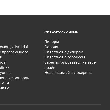
Свяжитесь с нами
Дилеры
омощь Hyundai
Сервис
 программного
Связаться с дилером
я
Связаться с сервисом
ndai
Зарегистрироваться на тест-
elink®
драйв
yundai
Независимый автосервис
ненные вопросы
ым- и
билям