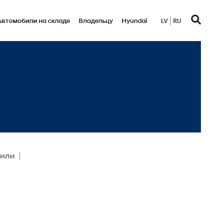
Автомобили на складе
Bладельцу
Hyundai
LV
RU
били