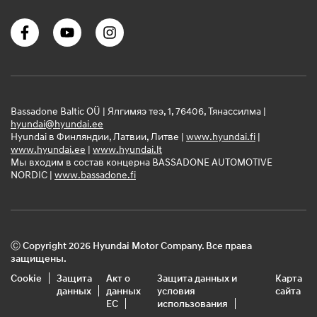
Bassadone Baltic OÜ | Ялгимяэ теэ, 1, 76406, Тянассилма |
hyundai@hyundai.ee
Hyundai в Финляндии, Латвии, Литве |
www.hyundai.fi
|
www.hyundai.ee
|
www.hyundai.lt
Мы входим в состав концерна BASSADONE AUTOMOTIVE
NORDIC |
www.bassadone.fi
Ⓒ Copyright 2026 Hyundai Motor Company. Все права
защищены.
Cookie
Защита
Акт о
Защита данных и
Карта
данных
данных
условия
сайта
ЕС
использования