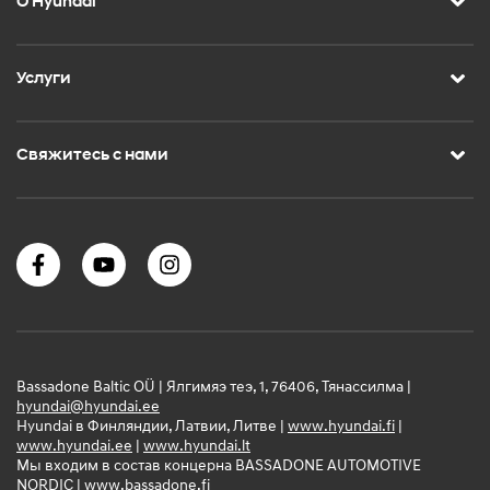
О Hyundai
Услуги
Свяжитесь с нами
Bassadone Baltic OÜ | Ялгимяэ теэ, 1, 76406, Тянассилма |
hyundai@hyundai.ee
Hyundai в Финляндии, Латвии, Литве |
www.hyundai.fi
|
www.hyundai.ee
|
www.hyundai.lt
Мы входим в состав концерна BASSADONE AUTOMOTIVE
NORDIC |
www.bassadone.fi