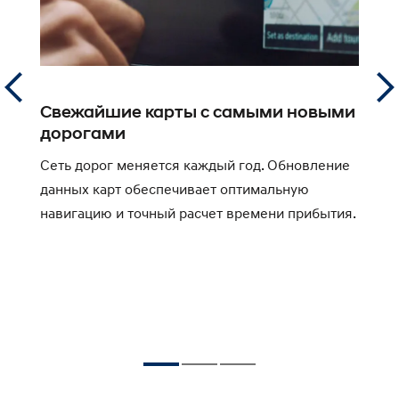
Свежайшие карты с самыми новыми
Д
дорогами
ф
Сеть дорог меняется каждый год. Обновление
М
данных карт обеспечивает оптимальную
у
навигацию и точный расчет времени прибытия.
о
н
а