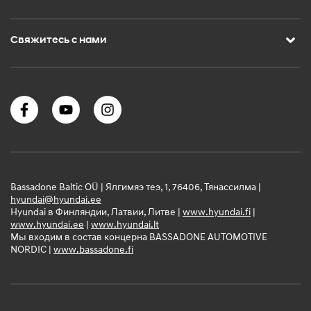
Свяжитесь с нами
Bassadone Baltic OÜ | Ялгимяэ теэ, 1, 76406, Тянассилма |
hyundai@hyundai.ee
Hyundai в Финляндии, Латвии, Литве |
www.hyundai.fi
|
www.hyundai.ee
|
www.hyundai.lt
Мы входим в состав концерна BASSADONE AUTOMOTIVE
NORDIC |
www.bassadone.fi