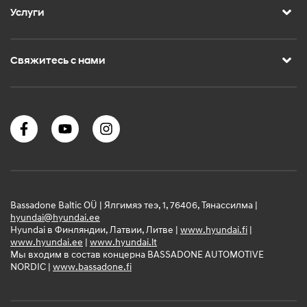
Услуги
Свяжитесь с нами
Bassadone Baltic OÜ | Ялгимяэ теэ, 1, 76406, Тянассилма |
hyundai@hyundai.ee
Hyundai в Финляндии, Латвии, Литве |
www.hyundai.fi
|
www.hyundai.ee
|
www.hyundai.lt
Мы входим в состав концерна BASSADONE AUTOMOTIVE
NORDIC |
www.bassadone.fi