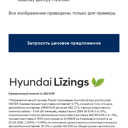
Все изображения приведены только для примера.
Запросить ценовое предложение
Ежемесячный платеж от
282
EUR*
* Репрезентативный пример. Расчет произведен Hyundai Līzings для Hyundai
INSTER. Годовая процентная ставка составляет 3.77%, исходя из того, что цена
автомобиля составляет 25999 EUR, включая НДС 21 %, период оперативного
лизинга (найма) – 5 лет (60 месяцев), первый взнос 2599.90 EUR (т.е. 10%),
комиссионная плата за оформление лизингового договора 389.99 EUR (т.е. 1.5%),
процентная ставка 3.194% (состоящая из EURIBOR на 3 месяцев (стоимость на
20.04.2026: 2.204%) + 0.99%), по окончании срока лизинга остаточная стоимость
автомобиля составляет 35.10% и пробег 100 000 км. Общая сумма к выплaте (не