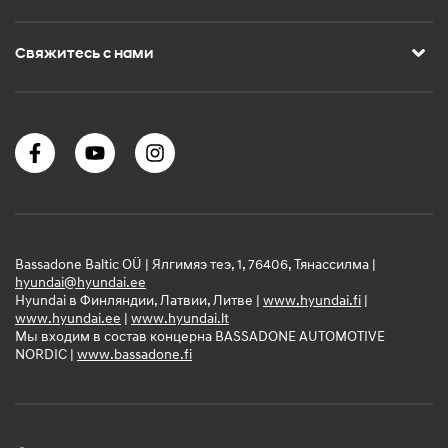
Свяжитесь с нами
Bassadone Baltic OÜ | Ялгимяэ теэ, 1, 76406, Тянассилма |
hyundai@hyundai.ee
Hyundai в Финляндии, Латвии, Литве |
www.hyundai.fi
|
www.hyundai.ee
|
www.hyundai.lt
Мы входим в состав концерна BASSADONE AUTOMOTIVE
NORDIC |
www.bassadone.fi