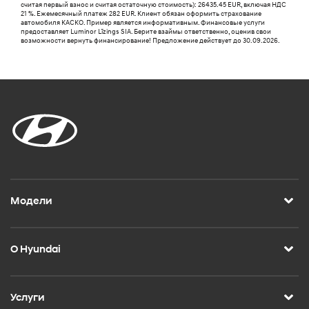
считaя первый взнос и считaя остаточную стоимость): 26435.45 EUR, включая НДС
21 %. Ежемесячный платеж 282 EUR. Клиент обязан оформить страхование
автомобиля КАСКО. Пример является информативным. Финансовые услуги
предоставляет Luminor Līzings SIA. Берите взаймы ответственно, оценив свои
возможности вернуть финансирование! Предложение действует до 30.09.2026.
Модели
О Hyundai
Услуги