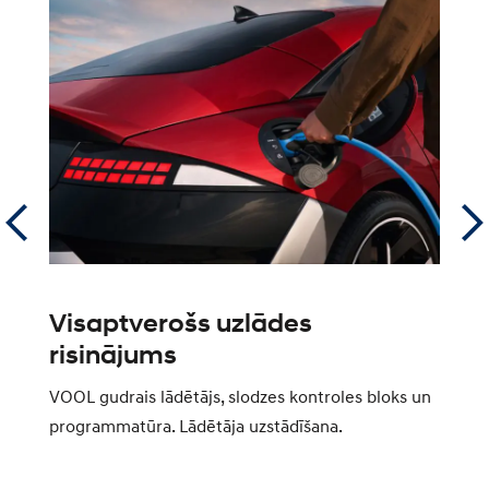
Visaptverošs uzlādes
0
risinājums
l
VOOL gudrais lādētājs, slodzes kontroles bloks un
Pi
programmatūra. Lādētāja uzstādīšana.