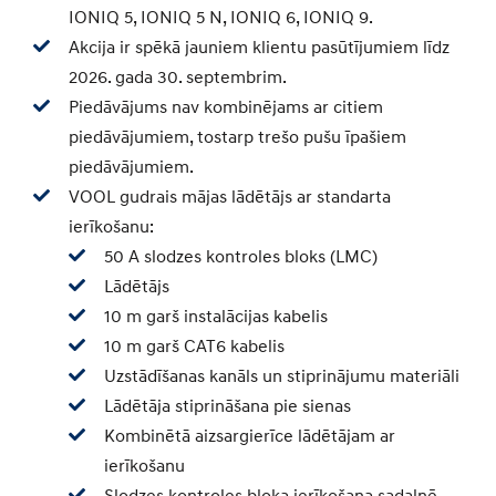
IONIQ 5, IONIQ 5 N, IONIQ 6, IONIQ 9.
Akcija ir spēkā jauniem klientu pasūtījumiem līdz
2026. gada 30. septembrim.
Piedāvājums nav kombinējams ar citiem
piedāvājumiem, tostarp trešo pušu īpašiem
piedāvājumiem.
VOOL gudrais mājas lādētājs ar standarta
ierīkošanu:
50 A slodzes kontroles bloks (LMC)
Lādētājs
10 m garš instalācijas kabelis
10 m garš CAT6 kabelis
Uzstādīšanas kanāls un stiprinājumu materiāli
Lādētāja stiprināšana pie sienas
Kombinētā aizsargierīce lādētājam ar
ierīkošanu