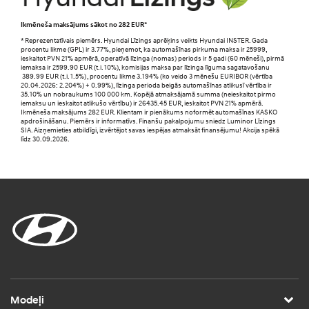
Ikmēneša maksājums sākot no 282 EUR*
* Reprezentatīvais piemērs. Hyundai Līzings aprēķins veikts Hyundai INSTER. Gada
procentu likme (GPL) ir 3.77%, pieņemot, ka automašīnas pirkuma maksa ir 25999,
ieskaitot PVN 21% apmērā, operatīvā līzinga (nomas) periods ir 5 gadi (60 mēneši), pirmā
iemaksa ir 2599.90 EUR (t.i. 10%), komisijas maksa par līzinga līguma sagatavošanu
389.99 EUR (t.i. 1.5%) , procentu likme 3.194% (ko veido 3 mēnešu EURIBOR (vērtība
20.04.2026: 2.204%) + 0.99%), līzinga perioda beigās automašīnas atlikusī vērtība ir
35.10% un nobraukums 100 000 km. Kopējā atmaksājamā summa (neieskaitot pirmo
iemaksu un ieskaitot atlikušo vērtību) ir 26435.45 EUR, ieskaitot PVN 21% apmērā.
Ikmēneša maksājums 282 EUR. Klientam ir pienākums noformēt automašīnas KASKO
apdrošināšanu. Piemērs ir informatīvs. Finanšu pakalpojumu sniedz Luminor Līzings
SIA. Aizņemieties atbildīgi, izvērtējot savas iespējas atmaksāt finansējumu! Akcija spēkā
līdz 30.09.2026.
Modeļi