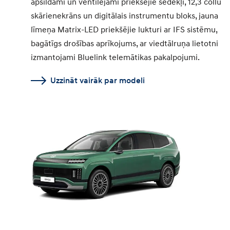
apsildāmi un ventilējami priekšējie sēdekļi, 12,3 collu
skārienekrāns un digitālais instrumentu bloks, jauna
līmeņa Matrix-LED priekšējie lukturi ar IFS sistēmu,
bagātīgs drošības aprīkojums, ar viedtālruņa lietotni
izmantojami Bluelink telemātikas pakalpojumi.
Uzzināt vairāk par modeli