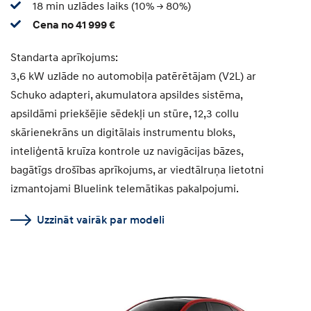
18 min uzlādes laiks (10% -> 80%)
Cena no 41 999 €
Standarta aprīkojums:
3,6 kW uzlāde no automobiļa patērētājam (V2L) ar
Schuko adapteri, akumulatora apsildes sistēma,
apsildāmi priekšējie sēdekļi un stūre, 12,3 collu
skārienekrāns un digitālais instrumentu bloks,
inteliģentā kruīza kontrole uz navigācijas bāzes,
bagātīgs drošības aprīkojums, ar viedtālruņa lietotni
izmantojami Bluelink telemātikas pakalpojumi.
Uzzināt vairāk par modeli