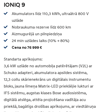
IONIQ 9
Akumulators līdz 110,3 kWh, ultraātrā 800 V
uzlāde
Nobraukuma rezerve līdz 600 km
Aizmugurējā un pilnpiedziņa
24 min uzlādes laiks (10% -> 80%)
Cena no 76 999 €
Standarta aprīkojums:
3,6 kW uzlāde no automobiļa patērētājam (V2L) ar
Schuko adapteri, akumulatora apsildes sistēma,
12,3 collu skārienekrāns un digitālais instrumentu
bloks, jauna līmeņa Matrix-LED priekšējie lukturi ar
IFS sistēmu, augstas klases Bose audiosistēma,
digitālā atslēga, attēla projicēšana vadītāja acu
priekšā, bagātīgs drošības aprīkojums, ar viedtālruņa