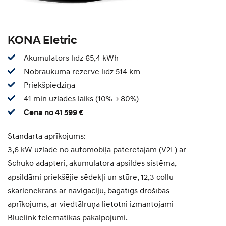
KONA Eletric
Akumulators līdz 65,4 kWh
Nobraukuma rezerve līdz 514 km
Priekšpiedziņa
41 min uzlādes laiks (10% -> 80%)
Cena no 41 599 €
Standarta aprīkojums:
3,6 kW uzlāde no automobiļa patērētājam (V2L) ar
Schuko adapteri, akumulatora apsildes sistēma,
apsildāmi priekšējie sēdekļi un stūre, 12,3 collu
skārienekrāns ar navigāciju, bagātīgs drošības
aprīkojums, ar viedtālruņa lietotni izmantojami
Bluelink telemātikas pakalpojumi.