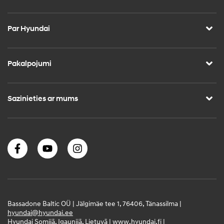
Par Hyundai
Pakalpojumi
Sazinieties ar mums
Bassadone Baltic OÜ | Jälgimäe tee 1, 76406, Tänassilma |
hyundai@hyundai.ee
Hyundai Somijā, Igaunijā, Lietuvā |
www.hyundai.fi
|