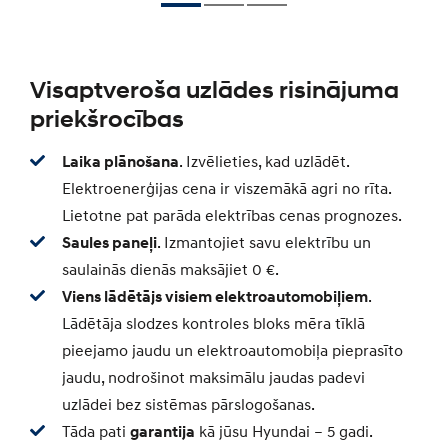
Visaptveroša uzlādes risinājuma
priekšrocības
Laika plānošana
. Izvēlieties, kad uzlādēt.
Elektroenerģijas cena ir viszemākā agri no rīta.
Lietotne pat parāda elektrības cenas prognozes.
Saules paneļi
. Izmantojiet savu elektrību un
saulainās dienās maksājiet 0 €.
Viens lādētājs visiem elektroautomobiļiem
.
Lādētāja slodzes kontroles bloks mēra tīklā
pieejamo jaudu un elektroautomobiļa pieprasīto
jaudu, nodrošinot maksimālu jaudas padevi
uzlādei bez sistēmas pārslogošanas.
Tāda pati
garantija
kā jūsu Hyundai – 5 gadi.