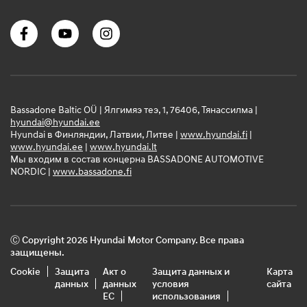
Bassadone Baltic OÜ | Ялгимяэ теэ, 1, 76406, Тянассилма |
hyundai@hyundai.ee
Hyundai в Финляндии, Латвии, Литве |
www.hyundai.fi
|
www.hyundai.ee
|
www.hyundai.lt
Мы входим в состав концерна BASSADONE AUTOMOTIVE
NORDIC |
www.bassadone.fi
Ⓒ Copyright 2026 Hyundai Motor Company. Все права
защищены.
Cookie
Защита
Акт о
Защита данных и
Карта
данных
данных
условия
сайта
ЕС
использования