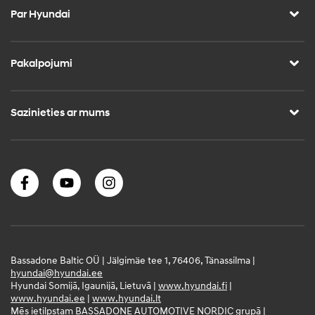
Par Hyundai
Pakalpojumi
Sazinieties ar mums
Bassadone Baltic OÜ | Jälgimäe tee 1, 76406, Tänassilma |
hyundai@hyundai.ee
Hyundai Somijā, Igaunijā, Lietuvā |
www.hyundai.fi
|
www.hyundai.ee
|
www.hyundai.lt
Mēs ietilpstam BASSADONE AUTOMOTIVE NORDIC grupā |