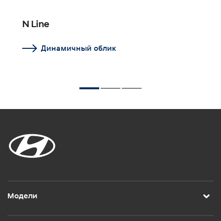
N Line
О
Динамичный облик
Модели