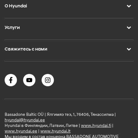
О Hyundai
Услуги
Свяжитесь с нами
Bassadone Baltic OÜ | Ялгимяэ теэ, 1, 76406, Тянассилма |
hyundai@hyundai.ee
Hyundai в Финляндии, Латвии, Литве |
www.hyundai.fi
|
www.hyundai.ee
|
www.hyundai.lt
Мы входим в состав концерна BASSADONE AUTOMOTIVE