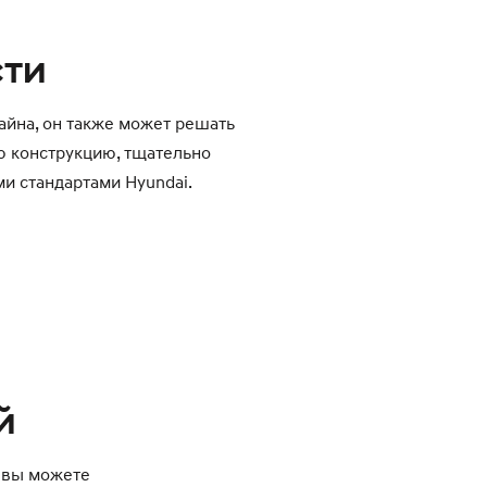
сти
айна, он также может решать
 конструкцию, тщательно
и стандартами Hyundai.
й
 вы можете