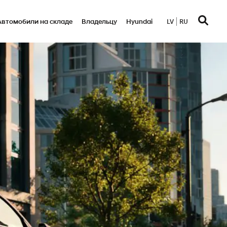
Автомобили на складе
Bладельцу
Hyundai
LV
RU