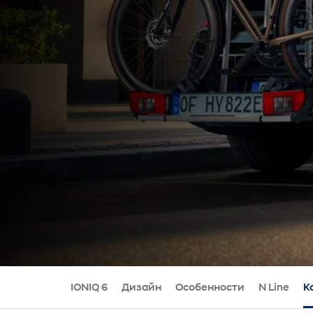
IONIQ 6
Дизайн
Особенности
N Line
К