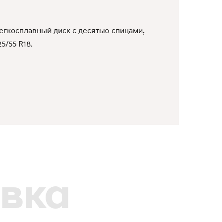
гкосплавный диск с десятью спицами,
25/55 R18.
вка