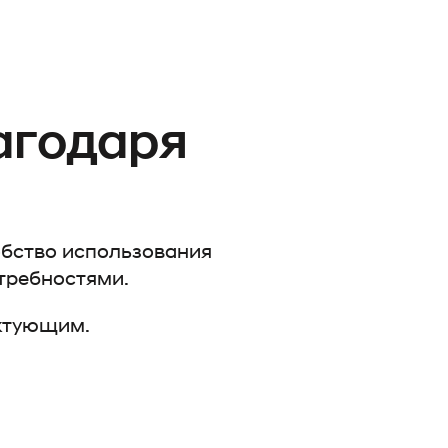
агодаря
обство использования
отребностями.
ктующим.