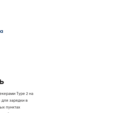
а
ь
керами Type 2 на
 для зарядки в
ых пунктах