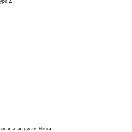
ype 2.
ь
игинальные диски. Наши