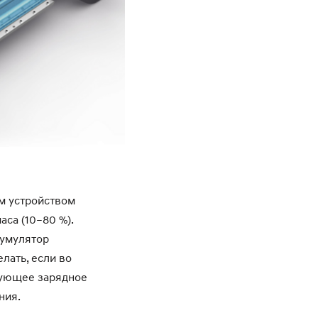
м устройством
аса (10–80 %).
кумулятор
лать, если во
вующее зарядное
ния.