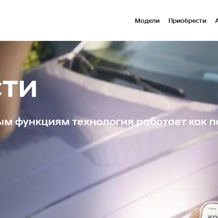
Модели
Приобрести
сти
м функциям технология работает как п