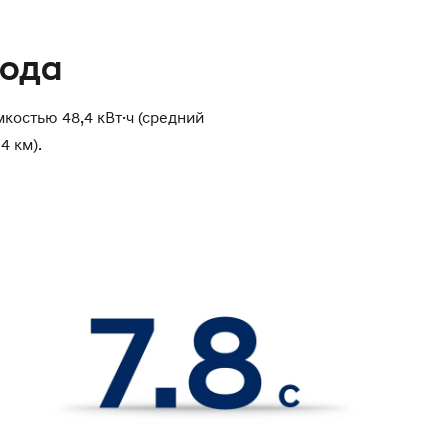
хода
костью 48,4 кВт·ч (средний
4 км).