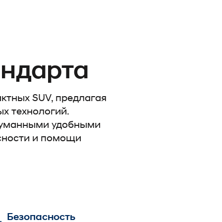
андарта
актных SUV, предлагая
х технологий.
думанными удобными
сности и помощи
Безопасность