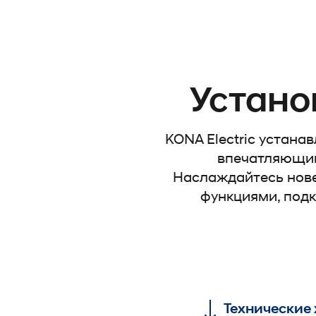
Устано
KONA Electric устана
впечатляющий
Наслаждайтесь нов
функциями, под
Технические