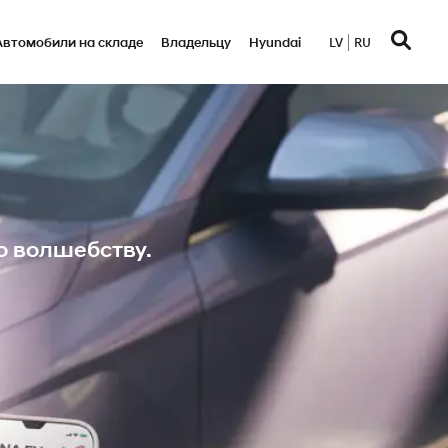
Автомобили на складе
Bладельцу
Hyundai
LV
RU
о волшебству.