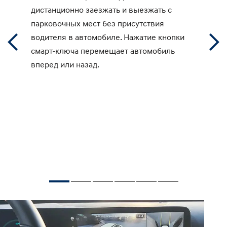
дистанционно заезжать и выезжать с
При
парковочных мест без присутствия
обн
водителя в автомобиле. Нажатие кнопки
б
кам
смарт-ключа перемещает автомобиль
уль
вперед или назад.
пре
зад