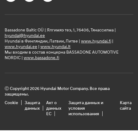
Bassadone Baltic OÜ | Ялгимяэ теэ, 1, 76406, Тянассилма |
hyundai@hyundai.ee
Hyundai в Финляндии, Латвии, Литве |
www.hyundai.fi
|
www.hyundai.ee
|
www.hyundai.lt
Мы входим в состав концерна BASSADONE AUTOMOTIVE
NORDIC |
www.bassadone.fi
Ⓒ Copyright 2026 Hyundai Motor Company. Все права
защищены.
Cookie
Защита
Акт о
Защита данных и
Карта
данных
данных
условия
сайта
ЕС
использования