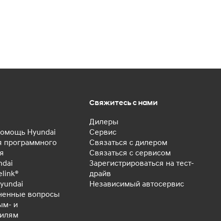
Свяжитесь с нами
Дилеры
омощь Hyundai
Сервис
 программного
Связаться с дилером
я
Связаться с сервисом
ndai
Зарегистрироваться на тест-
elink®
драйв
yundai
Независимый автосервис
ненные вопросы
ым- и
билям