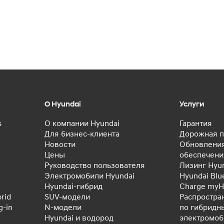
О Hyundai
Услуги
s
О компании Hyundai
Гарантия
Для бизнес-клиента
Дорожная п
Новости
Обновления
Цены
обеспечени
Руководство пользователя
Лизинг Hyu
Электромобили Hyundai
Hyundai Blu
Hyundai-гибрид
Charge myH
rid
SUV-модели
Распростра
-in
N-модели
по гибридн
Hyundai и водород
электромо