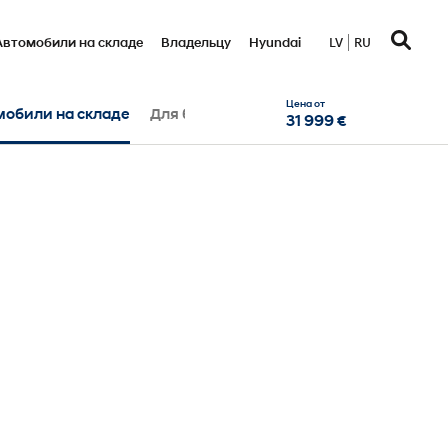
Автомобили на складе
Bладельцу
Hyundai
LV
RU
Цена от
мобили на складе
Для бизнес-клиента
31 999 €