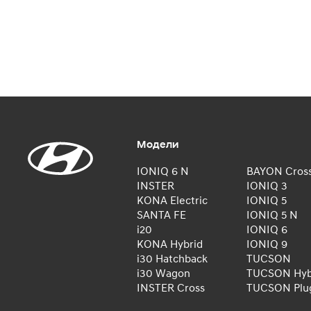
Модели
IONIQ 6 N
BAYON Cros
INSTER
IONIQ 3
KONA Electric
IONIQ 5
SANTA FE
IONIQ 5 N
i20
IONIQ 6
KONA Hybrid
IONIQ 9
i30 Hatchback
TUCSON
i30 Wagon
TUCSON Hyb
INSTER Cross
TUCSON Plug