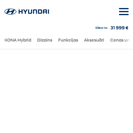
31 999 €
Sākot no
KONA Hybrid
Dizains
Funkcijas
Aksesuāri
Cenas un t