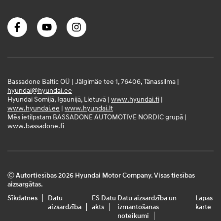
Bassadone Baltic OÜ | Jälgimäe tee 1, 76406, Tänassilma |
hyundai@hyundai.ee
Hyundai Somijā, Igaunijā, Lietuvā |
www.hyundai.fi
|
www.hyundai.ee
|
www.hyundai.lt
Mēs ietilpstam BASSADONE AUTOMOTIVE NORDIC grupā |
www.bassadone.fi
Ⓒ Autortiesības 2026 Hyundai Motor Company. Visas tiesības
aizsargātas.
Sīkdatnes
Datu
ES Datu
Datu aizsardzība un
Lapas
aizsardzība
akts
izmantošanas
karte
noteikumi