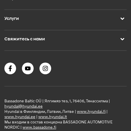
Услуги
Свяжитесь с нами
Bassadone Baltic OÜ | Ялгимяэ теэ, 1, 76406, Тянассилма |
hyundai@hyundai.ee
Hyundai в Финляндии, Латвии, Литве |
www.hyundai.fi
|
www.hyundai.ee
|
www.hyundai.lt
Мы входим в состав концерна BASSADONE AUTOMOTIVE
NORDIC |
www.bassadone.fi