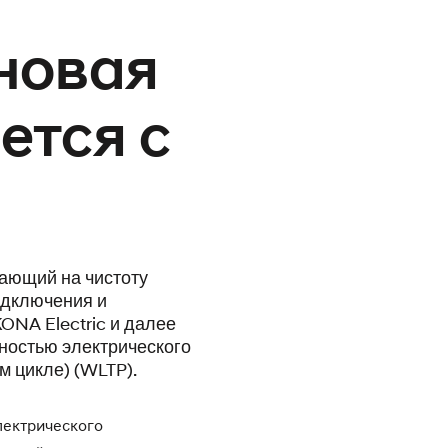
 новая
ется с
вающий на чистоту
одключения и
ONA Electric и далее
ностью электрического
м цикле) (WLTP).
лектрического