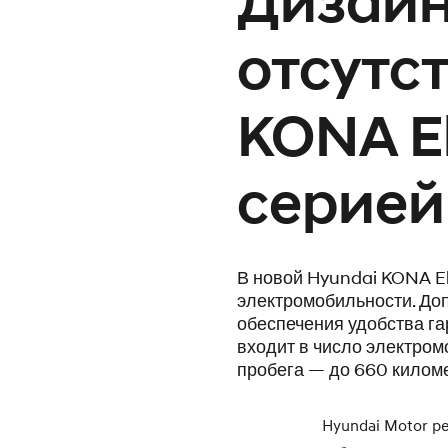
Дизайн
отсутс
KONA El
серией
В новой Hyundai KONA El
электромобильности. До
обеспечения удобства га
входит в число электро
пробега — до 660 киломе
Hyundai Motor р