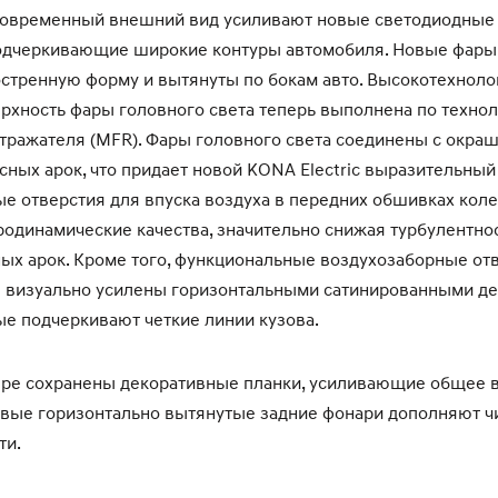
 современный внешний вид усиливают новые светодиодные
подчеркивающие широкие контуры автомобиля. Новые фары 
стренную форму и вытянуты по бокам авто. Высокотехноло
рхность фары головного света теперь выполнена по техно
тражателя (MFR). Фары головного света соединены с окр
ных арок, что придает новой KONA Electric выразительны
ые отверстия для впуска воздуха в передних обшивках кол
родинамические качества, значительно снижая турбулентнос
ых арок. Кроме того, функциональные воздухозаборные от
 визуально усилены горизонтальными сатинированными д
ые подчеркивают четкие линии кузова.
ере сохранены декоративные планки, усиливающие общее в
овые горизонтально вытянутые задние фонари дополняют ч
ти.