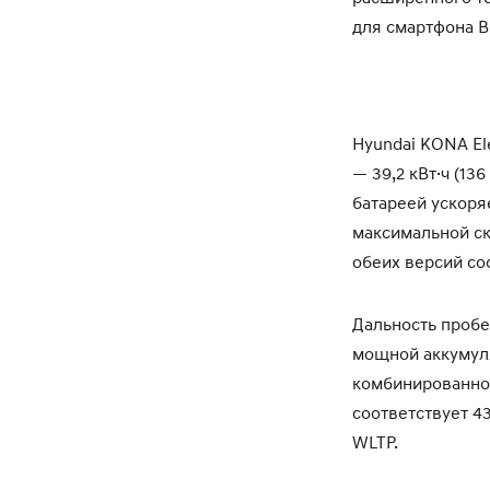
для смартфона Bl
Hyundai KONA El
— 39,2 кВт·ч (136
батареей ускоряе
максимальной ск
обеих версий сос
Дальность пробе
мощной аккумуля
комбинированном 
соответствует 4
WLTP.