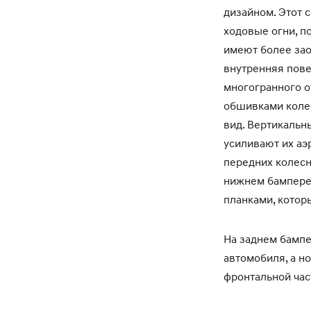
дизайном. Этот
ходовые огни, 
имеют более зао
внутренняя пове
многогранного о
обшивками колес
вид. Вертикальн
усиливают их аэ
передних колесн
нижнем бампере
планками, котор
На заднем бамп
автомобиля, а н
фронтальной час