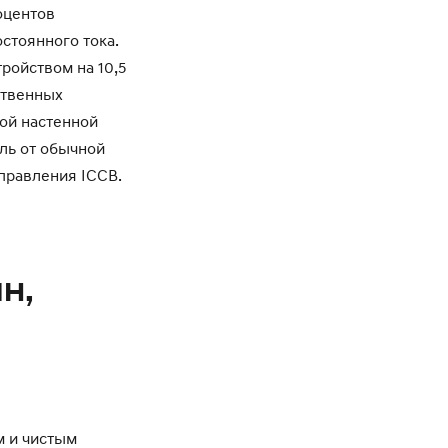
оцентов
стоянного тока.
ройством на 10,5
ственных
ой настенной
ль от обычной
правления ICCB.
н,
м и чистым