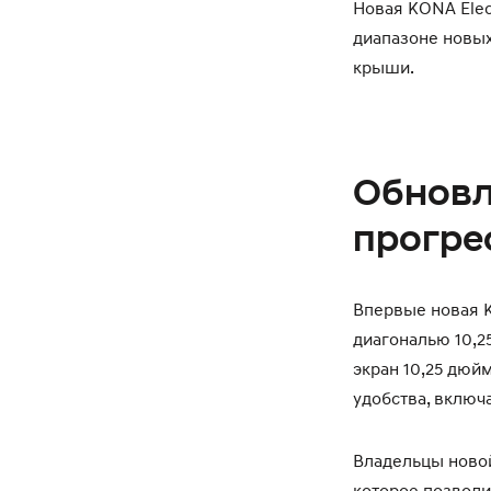
Новая KONA Elec
диапазоне новых
крыши.
Обновл
прогре
Впервые новая K
диагональю 10,2
экран 10,25 дюй
удобства, включая
Владельцы новой
которое позволи