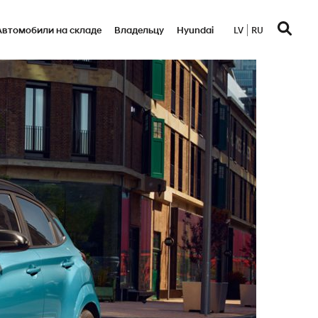
Автомобили на складе
Bладельцу
Hyundai
LV
RU