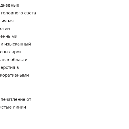
 дневные
головного света
гичная
логии
ашенными
й и изысканный
есных арок
ть в области
верстия в
екоративными
печатление от
истые линии