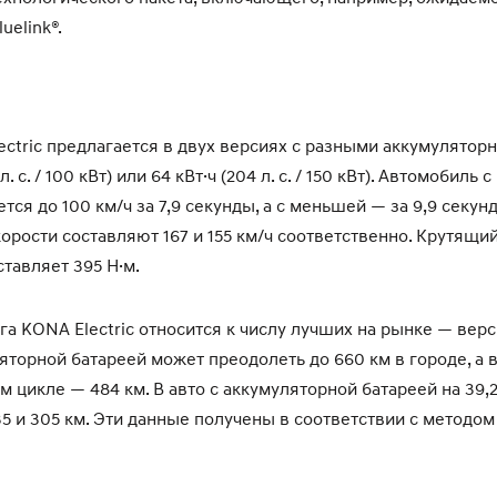
uelink®.
ectric предлагается в двух версиях с разными аккумулято
 л. с. / 100 кВт) или 64 кВт·ч (204 л. с. / 150 кВт). Автомобиль
тся до 100 км/ч за 7,9 секунды, а с меньшей — за 9,9 секун
орости составляют 167 и 155 км/ч соответственно. Крутящи
тавляет 395 Н·м.
га KONA Electric относится к числу лучших на рынке — верс
торной батареей может преодолеть до 660 км в городе, а 
цикле — 484 км. В авто с аккумуляторной батареей на 39,2 
35 и 305 км. Эти данные получены в соответствии с методо