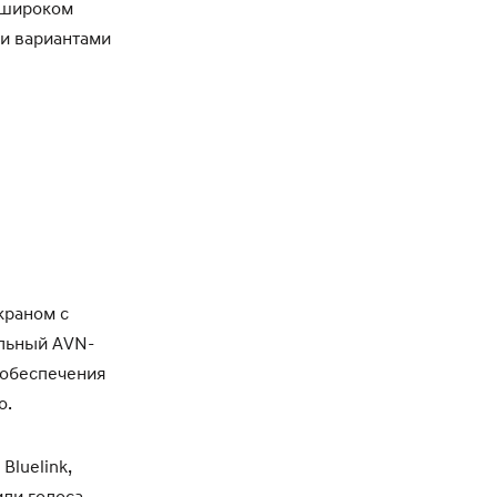
в широком
ми вариантами
краном с
альный AVN-
 обеспечения
o.
luelink,
ли голоса,