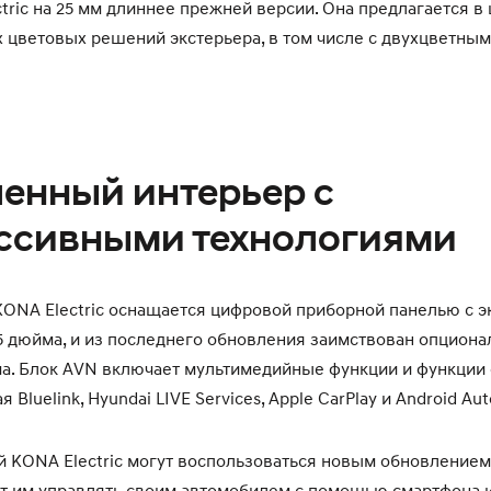
tric на 25 мм длиннее прежней версии. Она предлагается 
 цветовых решений экстерьера, в том числе с двухцветны
енный интерьер с
ссивными технологиями
ONA Electric оснащается цифровой приборной панелью с э
5 дюйма, и из последнего обновления заимствован опцион
ма. Блок AVN включает мультимедийные функции и функции
 Bluelink, Hyundai LIVE Services, Apple CarPlay и Android Aut
 KONA Electric могут воспользоваться новым обновлением B
т им управлять своим автомобилем с помощью смартфона и