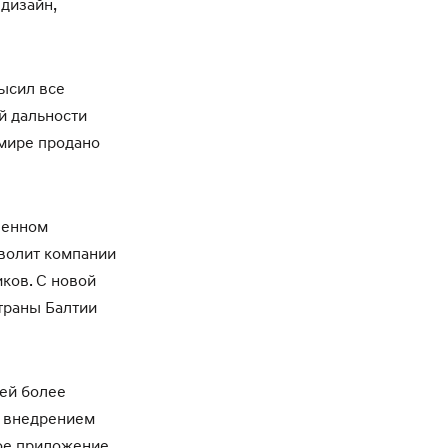
дизайн,
высил все
й дальности
 мире продано
венном
волит компании
ков. С новой
траны Балтии
 ей более
с внедрением
ое приложение