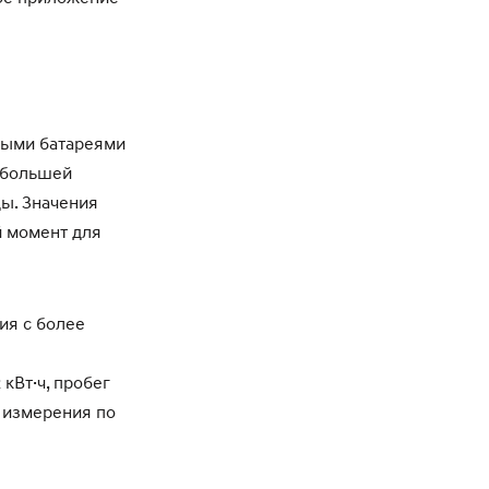
рными батареями
 с большей
ды. Значения
й момент для
ия с более
в
кВт·ч, пробег
м измерения по