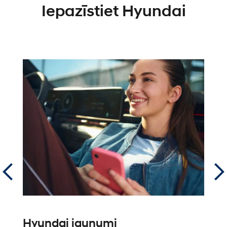
Iepazīstiet Hyundai
Hyundai jaunumi
N