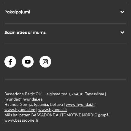
Pakalpojumi
Sazinieties ar mums
Bassadone Baltic OÜ | Jälgimäe tee 1, 76406, Tänassilma |
hyundai@hyundai.ee
Hyundai Somijā, Igaunijā, Lietuvā |
www.hyundai.fi
|
www.hyundai.ee
|
www.hyundai.lt
Mēs ietilpstam BASSADONE AUTOMOTIVE NORDIC grupā |
www.bassadone.fi