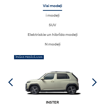
Visi modeļi
i modeļi
SUV
Elektriskie un hibrīda modeļi
N modeļi
ĪPAŠAIS PIEDĀVĀJUMS
JAUNAIS
INSTER