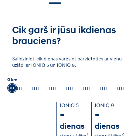
Cik garš ir jūsu ikdienas
brauciens?
Salīdziniet, cik dienas varēsiet pārvietoties ar vienu
uzlādi ar IONIQ 5 un IONIQ 9.
0 km
IONIQ 5
IONIQ 9
-
-
dienas
dienas
1
2
starp uzlādēm
starp uzlādēm