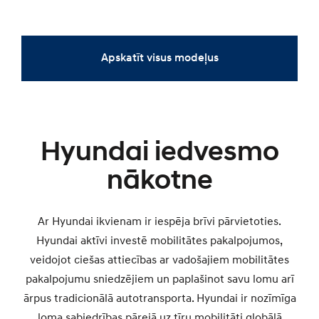
JAUNAIS
ĪPAŠAIS PIEDĀVĀJUMS
ĪPAŠAIS PIEDĀVĀJUMS
JAUNAIS
JAUNAIS
JAUNAIS
Apskatīt visus modeļus
Hyundai iedvesmo
SANTA FE
IONIQ 6 N
INSTER
i20
nākotne
Ar Hyundai ikvienam ir iespēja brīvi pārvietoties.
Hyundai aktīvi investē mobilitātes pakalpojumos,
veidojot ciešas attiecības ar vadošajiem mobilitātes
pakalpojumu sniedzējiem un paplašinot savu lomu arī
ārpus tradicionālā autotransporta. Hyundai ir nozīmīga
loma sabiedrības pārejā uz tīru mobilitāti globālā