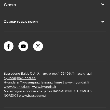
Услуги
Свяжитесь с нами
Bassadone Baltic OÜ | Ялгимяэ теэ, 1, 76406, Тянассилма |
hyundai@hyundai.ee
Hyundai в Финляндии, Латвии, Литве |
www.hyundai.fi
|
www.hyundai.ee
|
www.hyundai.lt
Мы входим в состав концерна BASSADONE AUTOMOTIVE
NORDIC |
www.bassadone.fi