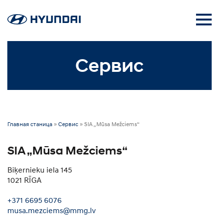
Сервис
Главная станица
»
Сервис
»
SIA „Mūsa Mežciems“
SIA „Mūsa Mežciems“
Biķernieku iela 145
1021 RĪGA
+371 6695 6076
musa.mezciems@mmg.lv