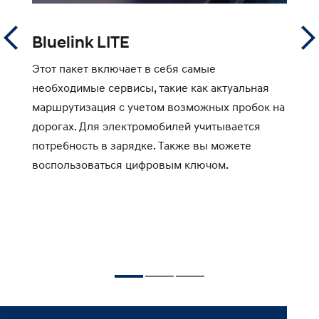
Bluelink LITE
B
Этот пакет включает в себя самые
В
необходимые сервисы, такие как актуальная
в
маршрутизация с учетом возможных пробок на
с
дорогах. Для электромобилей учитывается
д
потребность в зарядке. Также вы можете
д
воспользоваться цифровым ключом.
* 
ав
буд
ав
cc