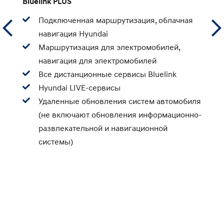
Bluelink PLUS
Подключенная маршрутизация, облачная
Д
навигация Hyundai
а
Маршрутизация для электромобилей,
р
навигация для электромобилей
Все дистанционные сервисы Bluelink
П
Hyundai LIVE-сервисы
Удаленные обновления систем автомобиля
(не включают обновления информационно-
развлекательной и навигационной
системы)
У