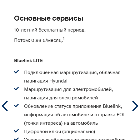
Основные сервисы
Б
10-летний бесплатный период.
В
1
п
Потом: 0,99 €/месяц.
П
Bluelink LITE
Д
Подключенная маршрутизация, облачная
навигация Hyundai
Б
Маршрутизация для электромобилей,
навигация для электромобилей
Обновление статуса приложения Bluelink,
информация об автомобиле и отправка POI
(точки интереса) на автомобиль
Цифровой ключ (опционально)
Удаленные обновления систем автомобиля