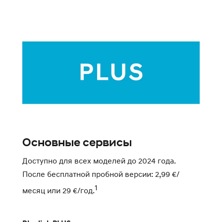
Основные сервисы
М
п
Доступно для всех моделей до 2024 года.
После бесплатной пробной версии: 2,99 €/
Д
1
у
месяц или 29 €/год.
б
го