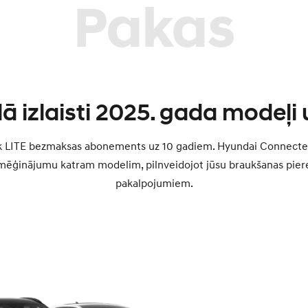
Pakas
ā izlaisti 2025. gada modeļi 
nk LITE bezmaksas abonements uz 10 gadiem. Hyundai Connecte
ēģinājumu katram modelim, pilnveidojot jūsu braukšanas piere
pakalpojumiem.