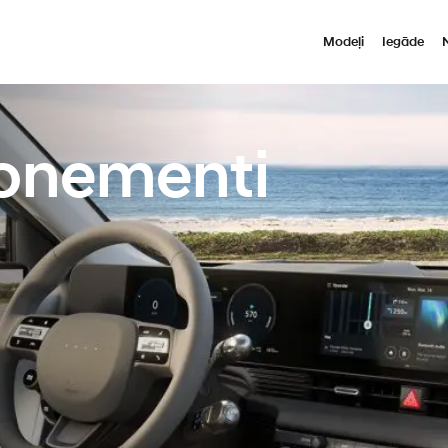
Modeļi
Iegāde
bonementi