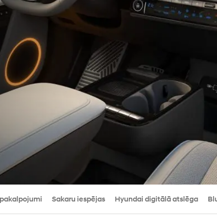
 pakalpojumi
Sakaru iespējas
Hyundai digitālā atslēga
Bl