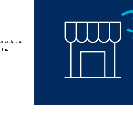
enciālu. Jūs
 tās