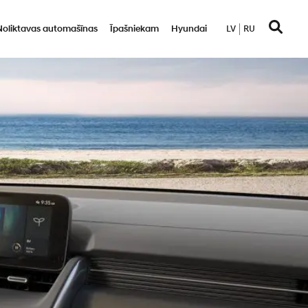
Noliktavas automašīnas
Īpašniekam
Hyundai
LV
RU