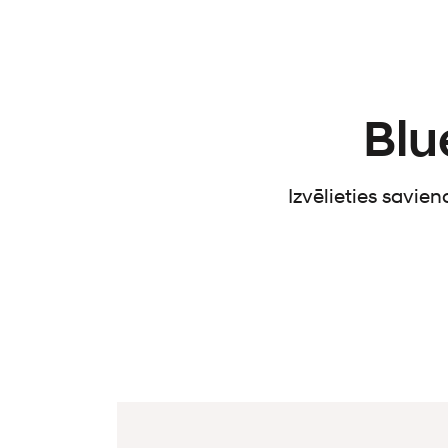
Blu
Izvēlieties savie