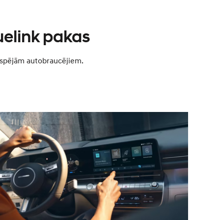
uelink pakas
s iespējām autobraucējiem.