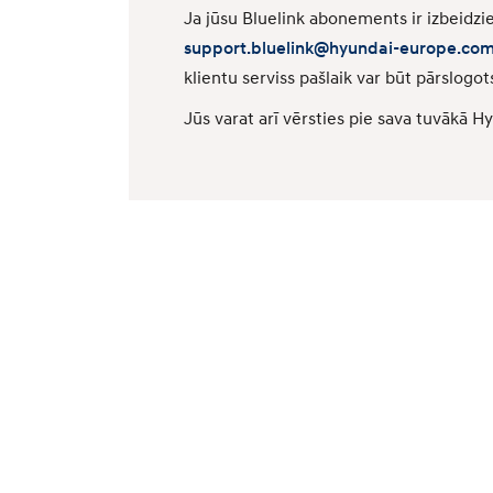
Ja jūsu Bluelink abonements ir izbeidzie
support.bluelink@hyundai-europe.co
klientu serviss pašlaik var būt pārslogot
Jūs varat arī vērsties pie sava tuvākā H