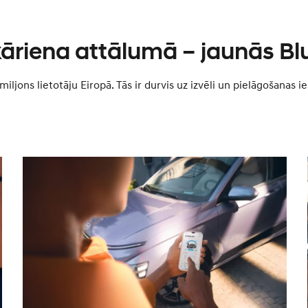
kāriena attālumā – jaunās Bl
 miljons lietotāju Eiropā. Tās ir durvis uz izvēli un pielāgošana