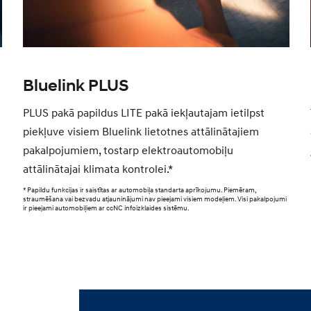
Bluelink PLUS
PLUS pakā papildus LITE pakā iekļautajam ietilpst
piekļuve visiem Bluelink lietotnes attālinātajiem
pakalpojumiem, tostarp elektroautomobiļu
attālinātajai klimata kontrolei.*
* Papildu funkcijas ir saistītas ar automobiļa standarta aprīkojumu. Piemēram,
straumēšana vai bezvadu atjauninājumi nav pieejami visiem modeļiem. Visi pakalpojumi
ir pieejami automobiļiem ar ccNC infoizklaides sistēmu.