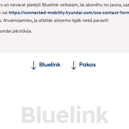
s un nevarat piekļūt Bluelink veikalam, lai abonētu no jauna, s
m
vai
https://connected-mobility.hyundai.com/ccs-contact-for
s. Atvainojamies, ja atbilde aizņems ilgāk nekā parasti!
yundai pārstāvja.
Bluelink
Pakas
Bluelink