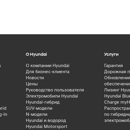
О Hyundai
Услуги
s
О компании Hyundai
Гарантия
Для бизнес-клиента
Дорожная п
Новости
Обновления
Цены
обеспечени
Руководство пользователя
Лизинг Hyu
Электромобили Hyundai
Hyundai Blu
Hyundai-гибрид
Charge myH
rid
SUV-модели
Распростра
-in
N-модели
по гибридн
Hyundai и водород
электромо
Hyundai Motorsport