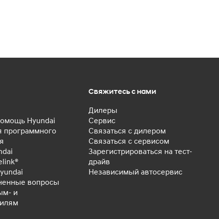
Свяжитесь с нами
Дилеры
омощь Hyundai
Сервис
 программного
Связаться с дилером
я
Связаться с сервисом
ndai
Зарегистрироваться на тест-
elink®
драйв
yundai
Независимый автосервис
ненные вопросы
ым- и
билям