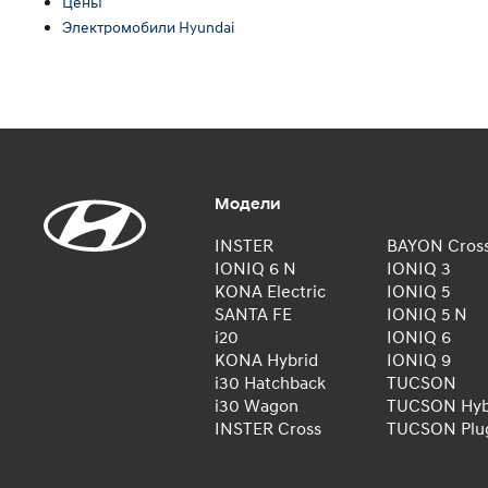
Цены
Электромобили Hyundai
Модели
INSTER
BAYON Cros
IONIQ 6 N
IONIQ 3
KONA Electric
IONIQ 5
SANTA FE
IONIQ 5 N
i20
IONIQ 6
KONA Hybrid
IONIQ 9
i30 Hatchback
TUCSON
i30 Wagon
TUCSON Hyb
INSTER Cross
TUCSON Plug