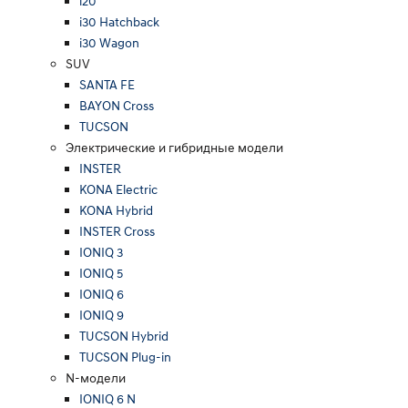
i20
i30 Hatchback
i30 Wagon
SUV
SANTA FE
BAYON Cross
TUCSON
Электрические и гибридные модели
INSTER
KONA Electric
KONA Hybrid
INSTER Cross
IONIQ 3
IONIQ 5
IONIQ 6
IONIQ 9
TUCSON Hybrid
TUCSON Plug-in
N-модели
IONIQ 6 N