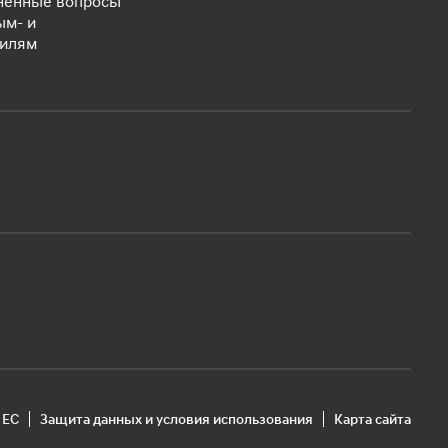
ненные вопросы
ым- и
билям
 ЕС
Защита данных и условия использования
Карта сайта