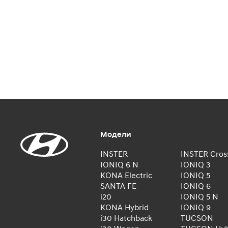
Модели
INSTER
INSTER Cros
IONIQ 6 N
IONIQ 3
KONA Electric
IONIQ 5
SANTA FE
IONIQ 6
i20
IONIQ 5 N
KONA Hybrid
IONIQ 9
i30 Hatchback
TUCSON