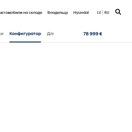
Автомобили на складе
Bладельцу
Hyundai
LV
RU
ки
Конфигуратор
Для бизнес-клиента
78 999 €