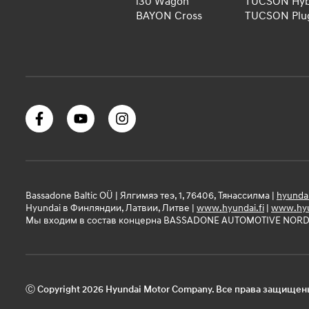
i30 Wagon
TUCSON Hyb
BAYON Cross
TUCSON Plug
Bassadone Baltic OÜ | Ялгимяэ теэ, 1, 76406, Тянассилма |
hyunda
Hyundai в Финляндии, Латвии, Литве |
www.hyundai.fi
|
www.hyu
Мы входим в состав концерна BASSADONE AUTOMOTIVE NORD
Ⓒ Copyright 2026 Hyundai Motor Company. Все права защищен