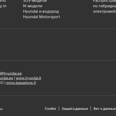
rid
SUV-модели
Распростра
-in
N-модели
по гибридн
Hyundai и водород
электромо
Hyundai Motorsport
i@hyundai.ee
ndai.ee
|
www.hyundai.lt
IC |
www.bassadone.fi
ы.
Cookie
Защита данных
Акт о данных