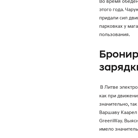
Во время обеде
этого года. Чару
придали сил дви
парковках у мага
пользования.
Бронир
зарядк
В Литве электро
как при движени
значительно, та
Варшаву Каарел 
GreenWay. Выясн
имело значител