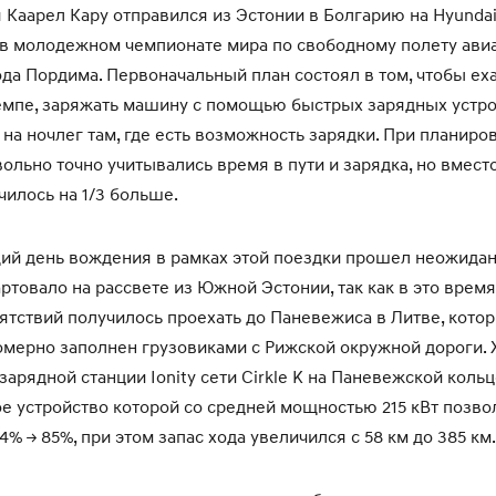
 Каарел Кару отправился из Эстонии в Болгарию на Hyundai
 в молодежном чемпионате мира по свободному полету ав
ода Пордима. Первоначальный план состоял в том, чтобы еха
мпе, заряжать машину с помощью быстрых зарядных устро
 на ночлег там, где есть возможность зарядки. При планиро
ольно точно учитывались время в пути и зарядка, но вмест
чилось на 1/3 больше.
й день вождения в рамках этой поездки прошел неожидан
ртовало на рассвете из Южной Эстонии, так как в это время
ятствий получилось проехать до Паневежиса в Литве, кото
мерно заполнен грузовиками с Рижской окружной дороги.
зарядной станции Ionity сети Cirkle K на Паневежской коль
е устройство которой со средней мощностью 215 кВт позво
4% -> 85%, при этом запас хода увеличился с 58 км до 385 км.