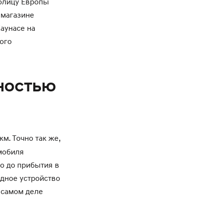
олицу Европы
 магазине
Каунасе на
ного
ностью
м. Точно так же,
мобиля
го до прибытия в
ядное устройство
а самом деле