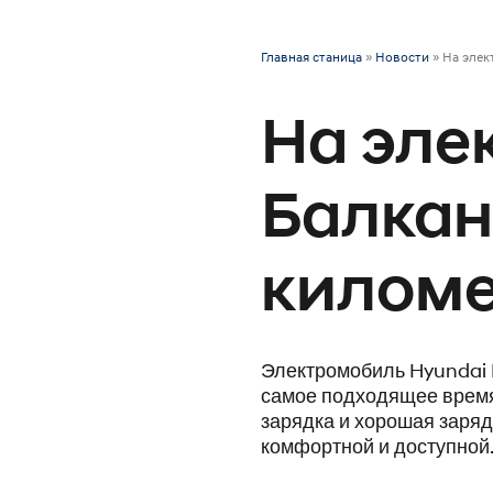
Главная станица
»
Новости
»
На элек
На эле
Балкан
киломе
Электромобиль Hyundai I
самое подходящее время 
зарядка и хорошая заряд
комфортной и доступной