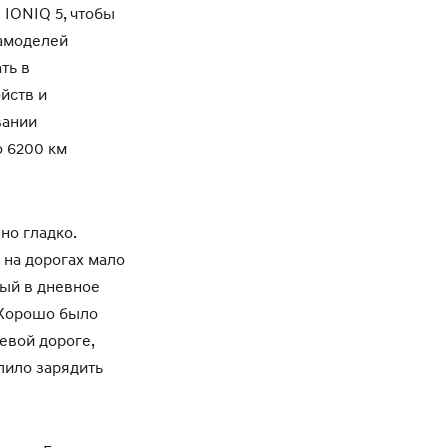
 IONIQ 5, чтобы
иамоделей
ть в
йств и
вании
о 6200 км
но гладко.
 на дорогах мало
рый в дневное
 Хорошо было
цевой дороге,
лило зарядить