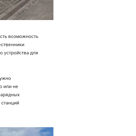
есть возможность
ественники
го устройства для
нужно
о или не
 зарядных
а станций