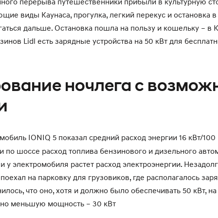
нного перерыва путешественники прибыли в культурную ст
ющие виды Каунаса, прогулка, легкий перекус и остановка в
гаться дальше. Остановка пошла на пользу и кошельку – в 
зинов Lidl есть зарядные устройства на 50 кВт для бесплат
ование ночлега с возмож
и
мобиль IONIQ 5 показал средний расход энергии 16 кВт/100 к
и по шоссе расход топлива бензинового и дизельного авто
к и у электромобиля растет расход электроэнергии. Незадол
поехал на парковку для грузовиков, где располагалось зар
илось, что оно, хотя и должно было обеспечивать 50 кВт, н
ьно меньшую мощность – 30 кВт