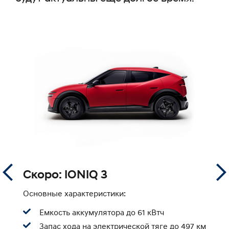
Скоро: IONIQ 3
I
Основные характеристики:
О
Емкость аккумулятора до 61 кВтч
км
Запас хода на электрической тяге до 497 км