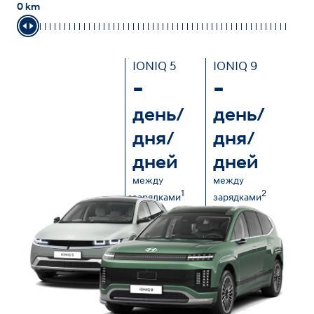
0 km
IONIQ 5
IONIQ 9
-
-
день/
день/
дня/
дня/
дней
дней
между
между
1
2
зарядками
зарядками