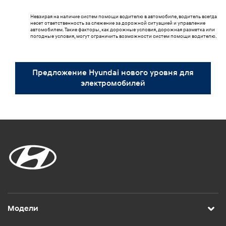
Невзирая на наличие систем помощи водителю в автомобиле, водитель всегда
несет ответственность за слежение за дорожной ситуацией и управление
автомобилем. Такие факторы, как дорожные условия, дорожная разметка или
погодные условия, могут ограничить возможности систем помощи водителю.
Предложение Hyundai нового уровня для
электромобилей
Модели