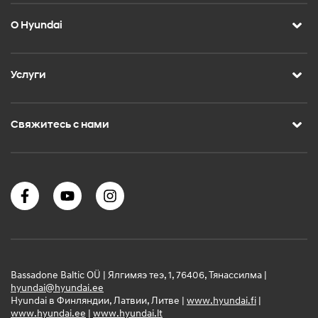
О Hyundai
Услуги
Свяжитесь с нами
Bassadone Baltic OÜ | Ялгимяэ теэ, 1, 76406, Тянассилма |
hyundai@hyundai.ee
Hyundai в Финляндии, Латвии, Литве |
www.hyundai.fi
|
www.hyundai.ee
|
www.hyundai.lt