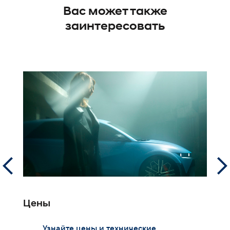
Вас может также
заинтересовать
Цены
Г
Узнайте цены и технические