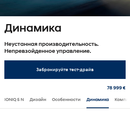
Динамика
Неустанная производительность.
Непревзойденное управление.
Забронируйте тест-драйв
78 999 €
IONIQ 5 N
Дизайн
Особенности
Динамика
Компл