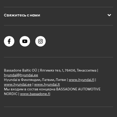
Свяжитесь с нами
Bassadone Baltic OÜ | Ялгимяэ теэ, 1, 76406, Тянассилма |
hyundai@hyundai.ee
Hyundai в Финляндии, Латвии, Литве |
www.hyundai.fi
|
www.hyundai.ee
|
www.hyundai.lt
Мы входим в состав концерна BASSADONE AUTOMOTIVE
NORDIC |
www.bassadone.fi