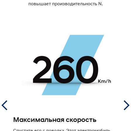
повышает производительность N.
В
Максимальная скорость
В
Спустите его с поводка. Этот электромобиль,