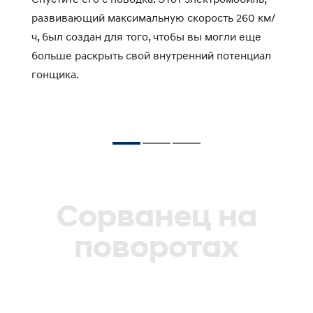
I
развивающий максимальную скорость 260 км/
об
го
ч, был создан для того, чтобы вы могли еще
г
больше раскрыть свой внутренний потенциал
в
гонщика.
Сорванец на
поворотах