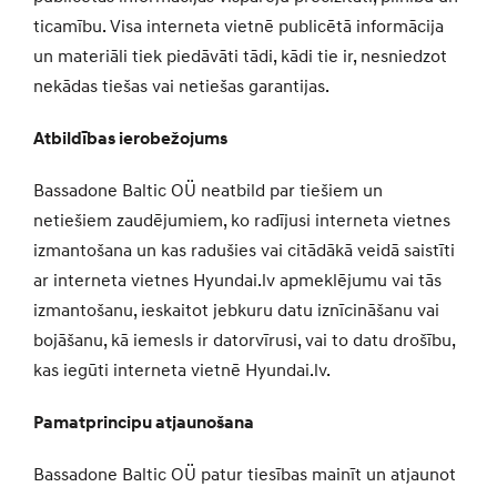
ticamību. Visa interneta vietnē publicētā informācija
un materiāli tiek piedāvāti tādi, kādi tie ir, nesniedzot
nekādas tiešas vai netiešas garantijas.
Atbildības ierobežojums
Bassadone Baltic OÜ neatbild par tiešiem un
netiešiem zaudējumiem, ko radījusi interneta vietnes
izmantošana un kas radušies vai citādākā veidā saistīti
ar interneta vietnes Hyundai.lv apmeklējumu vai tās
izmantošanu, ieskaitot jebkuru datu iznīcināšanu vai
bojāšanu, kā iemesls ir datorvīrusi, vai to datu drošību,
kas iegūti interneta vietnē Hyundai.lv.
Pamatprincipu atjaunošana
Bassadone Baltic OÜ patur tiesības mainīt un atjaunot