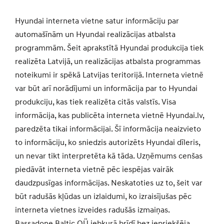
Hyundai interneta vietne satur informāciju par
automašīnām un Hyundai realizācijas atbalsta
programmām. Šeit aprakstītā Hyundai produkcija tiek
realizēta Latvijā, un realizācijas atbalsta programmas
noteikumi ir spēkā Latvijas teritorijā. Interneta vietnē
var būt arī norādījumi un informācija par to Hyundai
produkciju, kas tiek realizēta citās valstīs. Visa
informācija, kas publicēta interneta vietnē Hyundai.lv,
paredzēta tikai informācijai. Šī informācija neaizvieto
to informāciju, ko sniedzis autorizēts Hyundai dīleris,
un nevar tikt interpretēta kā tāda. Uzņēmums cenšas
piedāvāt interneta vietnē pēc iespējas vairāk
daudzpusīgas informācijas. Neskatoties uz to, šeit var
būt radušās kļūdas un izlaidumi, ko izraisījušas pēc
interneta vietnes izveides radušās izmaiņas.
Bassadone Baltic OÜ jebkurā brīdī bez iepriekšēja