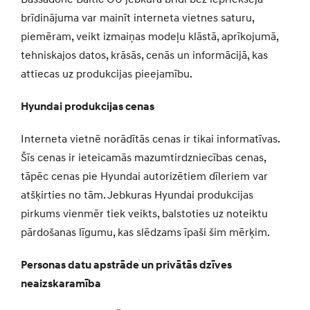
brīdinājuma var mainīt interneta vietnes saturu,
piemēram, veikt izmaiņas modeļu klāstā, aprīkojumā,
tehniskajos datos, krāsās, cenās un informācijā, kas
attiecas uz produkcijas pieejamību.
Hyundai produkcijas cenas
Interneta vietnē norādītās cenas ir tikai informatīvas.
Šīs cenas ir ieteicamās mazumtirdzniecības cenas,
tāpēc cenas pie Hyundai autorizētiem dīleriem var
atšķirties no tām. Jebkuras Hyundai produkcijas
pirkums vienmēr tiek veikts, balstoties uz noteiktu
pārdošanas līgumu, kas slēdzams īpaši šim mērķim.
Personas datu apstrāde un privātās dzīves
neaizskaramība