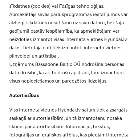
sīkdatnes (cookies) vai līdzīgas tehnoloģijas.
Apmeklētājs savas pārlūkprogrammas iestatījumos var
aizliegt sīkdatnes nosūtīšanu uz savu datoru, bet šajā
gadījumā pastāv iespējamība, ka apmeklētājam var
neizdoties izmantot visas interneta vietnes Hyundai.lv
daļas. Lietotāja dati tiek izmantoti interneta vietnes
pilnveidei un attīstībai.
Uzņēmums Bassadone Baltic OÜ nodrošina personas
datu drošību, kā arī to drošu apstrādi, tam izmantojot
visus nepieciešamos un paredzētos līdzekļus.
Autortiesības
Viss interneta vietnes Hyundai.lv saturs tiek aizsargāts
saskaņā ar autortiesībām, un tā izmantošanu nosaka
likums par autortiesībām. Informāciju, tekstus,
fotogrāfijas un grafiskos attēlus, kas pieejami interneta