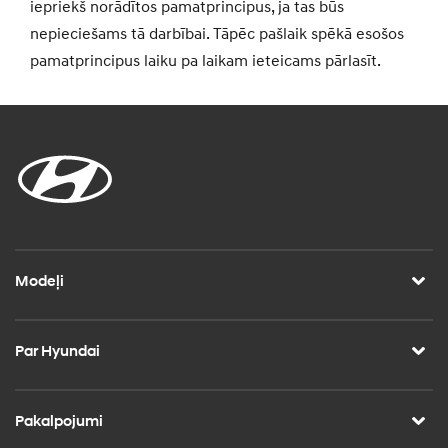
iepriekš norādītos pamatprincipus, ja tas būs
nepieciešams tā darbībai. Tāpēc pašlaik spēkā esošos
pamatprincipus laiku pa laikam ieteicams pārlasīt.
Modeļi
Par Hyundai
Pakalpojumi