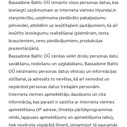
Bassadone Baltic OÜ izmanto visus personas datus, kas
iesniegti uzņēmumam ar interneta vietnes Hyundai.lv
starpniecību, uzņēmuma piedāvāto pakalpojumu
pilnveidei, atbildēm uz iesūtītajiem jautājumiem, kā arī
iesūtīto iesniegumu realizēšanai (piemēram, testa
braucieniem, cenu piedāvājumiem, produkcijas
prezentācijām).
Bassadone Baltic OÜ cenšas veikt drošu personas datu
savākšanu, nodošanu un uzglabāšanu. Bassadone Baltic
OÜ neizmanto personas datus vēstuļu un informācijas
sūtīšanai, ja adresāts to nevēlas, kā arī nenodod un
nepārdod personas datus trešajām personām.
Interneta vietnes apmeklētāju daudzums un cita
informācija, kas parasti ir saistīta ar interneta vietnes
apmeklēšanu (IP adrese, tīmekļa pārlūkprogrammas
veids, lappuses apmeklējums un apmeklējuma laiks),
tiek novērota vispārējā līmenī, izmantojot tā saucamās