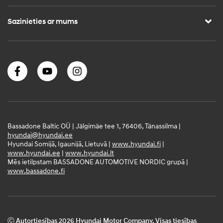
Sazinieties ar mums
Bassadone Baltic OÜ | Jälgimäe tee 1, 76406, Tänassilma |
hyundai@hyundai.ee
Hyundai Somijā, Igaunijā, Lietuvā |
www.hyundai.fi
|
www.hyundai.ee
|
www.hyundai.lt
Mēs ietilpstam BASSADONE AUTOMOTIVE NORDIC grupā |
www.bassadone.fi
Ⓒ Autortiesības 2026 Hyundai Motor Company. Visas tiesības