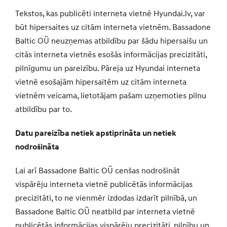
Tekstos, kas publicēti interneta vietnē Hyundai.lv, var
būt hipersaites uz citām interneta vietnēm. Bassadone
Baltic OÜ neuzņemas atbildību par šādu hipersaišu un
citās interneta vietnēs esošās informācijas precizitāti,
pilnīgumu un pareizību. Pāreja uz Hyundai interneta
vietnē esošajām hipersaitēm uz citām interneta
vietnēm veicama, lietotājam pašam uzņemoties pilnu
atbildību par to.
Datu pareizība netiek apstiprināta un netiek
nodrošināta
Lai arī Bassadone Baltic OÜ cenšas nodrošināt
vispārēju interneta vietnē publicētās informācijas
precizitāti, to ne vienmēr izdodas izdarīt pilnībā, un
Bassadone Baltic OÜ neatbild par interneta vietnē
publicētās informācijas vispārēju precizitāti, pilnību un