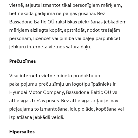
vietnē, atļauts izmantot tikai personīgiem mērķiem,
bet nekādā gadījumā ne peļņas gūšanai. Bez
Bassadone Baltic OÜ rakstiskas piekrišanas jebkādiem
mērķiem aizliegts kopēt, apstrādāt, nodot trešajām
personām, licencēt vai pilnībā vai daļēji pārpublicēt
jebkuru interneta vietnes satura daļu.
Preču zīmes
Visu interneta vietnē minēto produktu un
pakalpojumu preču zīmju un logotipu īpašnieks ir
Hyundai Motor Company, Bassadone Baltic OÜ vai
attiecīgās trešās puses. Bez attiecīgas atļaujas nav
pieļaujama to izmantošana, lejupielāde, kopēšana vai
izplatīšana jebkādā veidā.
Hipersaites