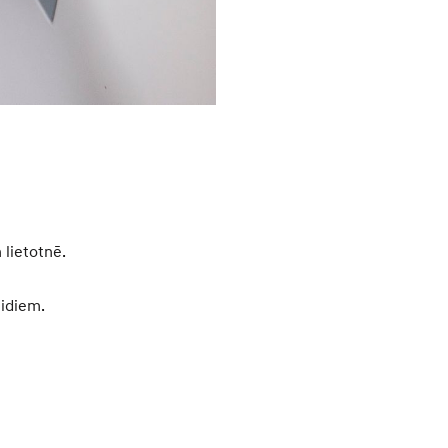
 lietotnē.
eidiem.