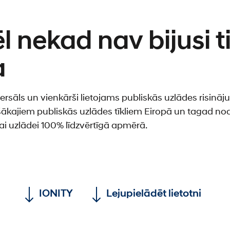
l nekad nav bijusi t
a
rsāls un vienkārši lietojams publiskās uzlādes risināj
šākajiem publiskās uzlādes tīkliem Eiropā un tagad nod
ajai uzlādei 100% līdzvērtīgā apmērā.
IONITY
Lejupielādēt lietotni