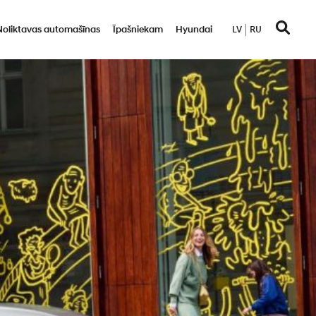
Noliktavas automašīnas
Īpašniekam
Hyundai
LV
RU