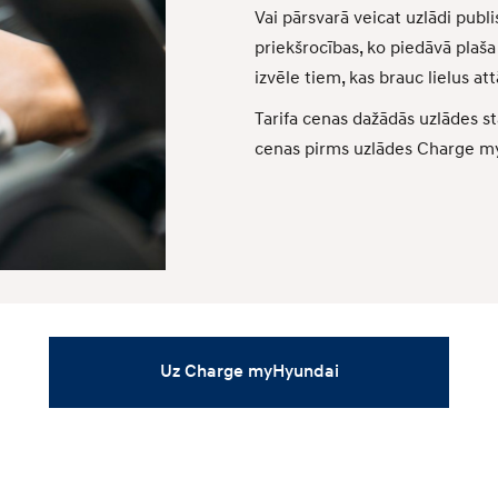
Vai pārsvarā veicat uzlādi publi
priekšrocības, ko piedāvā plaš
izvēle tiem, kas brauc lielus a
Tarifa cenas dažādās uzlādes sta
cenas pirms uzlādes Charge my
Uz Charge myHyundai