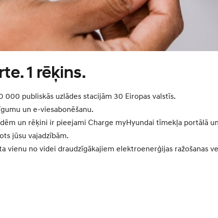
rte. 1 rēķins.
0 000 publiskās uzlādes stacijām 30 Eiropas valstīs.
līgumu un e-viesabonēšanu.
ādēm un rēķini ir pieejami Charge myHyundai tīmekļa portālā un
rots jūsu vajadzībām.
 vienu no videi draudzīgākajiem elektroenerģijas ražošanas v