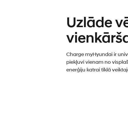
Uzlāde vē
vienkārš
Charge myHyundai ir unive
piekļuvi vienam no vispla
enerģiju katrai tīklā veikt