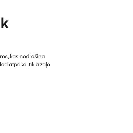
ik
ums, kas nodrošina
od atpakaļ tīklā zaļo