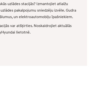
skās uzlādes stacijās? Izmantojiet atlaižu
a uzlādes pakalpojumu sniedzēju izvēle. Gudra
ttālumus, un elektroautomobiļu īpašniekiem.
cijās var atšķirties. Noskaidrojiet aktuālās
Hyundai lietotnē.