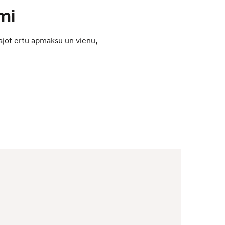
mi
āvājot ērtu apmaksu un vienu,