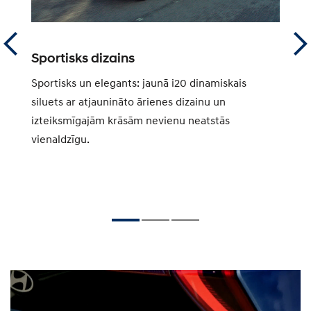
Sportisks dizains
D
am
Sportisks un elegants: jaunā i20 dinamiskais
Hy
jas
siluets ar atjaunināto ārienes dizainu un
pi
izteiksmīgajām krāsām nevienu neatstās
ie
vienaldzīgu.
tā
pa
pa