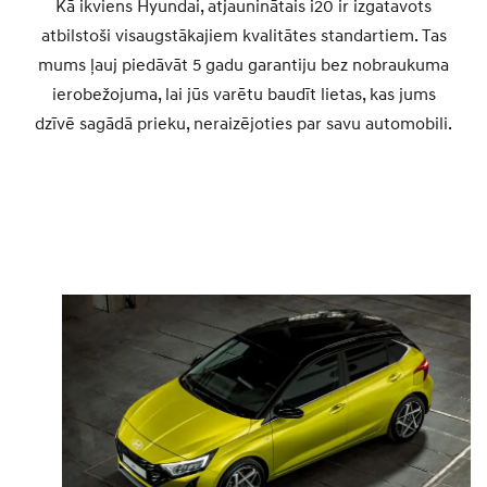
Kā ikviens Hyundai, atjauninātais i20 ir izgatavots
atbilstoši visaugstākajiem kvalitātes standartiem. Tas
mums ļauj piedāvāt 5 gadu garantiju bez nobraukuma
ierobežojuma, lai jūs varētu baudīt lietas, kas jums
dzīvē sagādā prieku, neraizējoties par savu automobili.