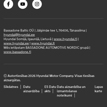
Bassadone Baltic OÜ | Jälgimäe tee 1, 76406, Tänassilma |
hyundai@hyundai.ee
Hyundai Somijā, Igaunijā, Lietuvā |
www.hyundai.fi
|
www.hyundai.ee
|
www.hyundai.lt
Mēs ietilpstam BASSADONE AUTOMOTIVE NORDIC grupā |
www.bassadone.fi
Ⓒ Autortiesības 2026 Hyundai Motor Company. Visas tiesības
aizsargātas.
Sīkdatnes
Datu
ES Datu
Datu aizsardzība un
Lapas
aizsardzība
akts
izmantošanas
karte
noteikumi