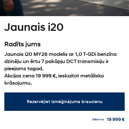
Jaunais i20
Radīts jums
Jaunais i20 MY26 modelis ar 1,0 T-GDi benzīna
dzinēju un ērtu 7 pakāpju DCT transmisiju ir
pieejams tagad.
Akcijas cena 19 999 €, ieskaitot metālisko
krāsojumu.
Rezervējiet izmēģinājuma braucienu
19 999 €
Sākot no