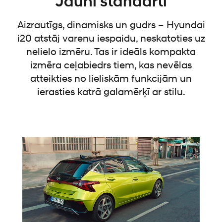
Jauni standarti
Aizrautīgs, dinamisks un gudrs – Hyundai
i20 atstāj varenu iespaidu, neskatoties uz
nelielo izmēru. Tas ir ideāls kompakta
izmēra ceļabiedrs tiem, kas nevēlas
atteikties no lieliskām funkcijām un
ierasties katrā galamērķī ar stilu.