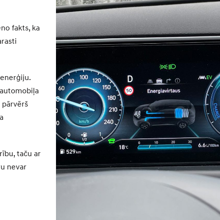
no fakts, ka
arasti
enerģiju.
 automobiļa
s pārvērš
ta
ību, taču ar
ru nevar