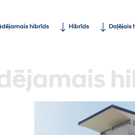
ādējamais hibrīds
Hibrīds
Daļējais 
dējamais hi