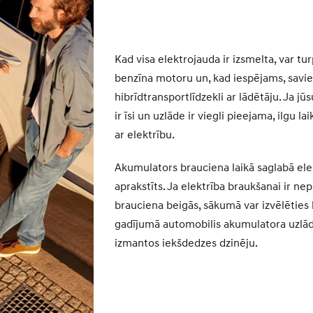
Kad visa elektrojauda ir izsmelta, var tu
benzīna motoru un, kad iespējams, savi
hibrīdtransportlīdzekli ar lādētāju. Ja jū
ir īsi un uzlāde ir viegli pieejama, ilgu lai
ar elektrību.
Akumulators brauciena laikā saglabā elek
aprakstīts. Ja elektrība braukšanai ir ne
brauciena beigās, sākumā var izvēlēties 
gadījumā automobilis akumulatora uzlād
izmantos iekšdedzes dzinēju.