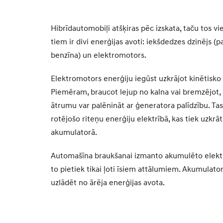
Hibrīdautomobiļi atšķiras pēc izskata, taču tos vie
tiem ir divi enerģijas avoti: iekšdedzes dzinējs (p
benzīna) un elektromotors.
Elektromotors enerģiju iegūst uzkrājot kinētisko 
Piemēram, braucot lejup no kalna vai bremzējot,
ātrumu var palēnināt ar ģeneratora palīdzību. Ta
rotējošo riteņu enerģiju elektrībā, kas tiek uzkrā
akumulatorā.
Automašīna braukšanai izmanto akumulēto elektr
to pietiek tikai ļoti īsiem attālumiem. Akumulato
uzlādēt no ārēja enerģijas avota.