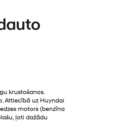
īdauto
ugu krustošanos.
o. Attiecībā uz Huyndai
kšdedzes motors (benzīna
lašu, ļoti dažādu