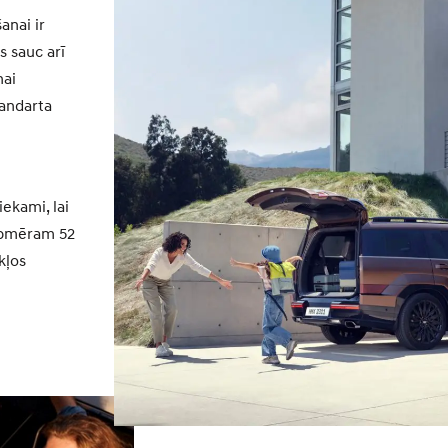
anai ir
s sauc arī
nai
tandarta
iekami, lai
 apmēram 52
kļos