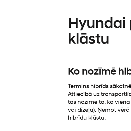
Hyundai 
klāstu
Ko nozīmē hib
Termins hibrīds sākotnē
Attiecībā uz transportl
tas nozīmē to, ka vienā 
vai dīzeļa). Ņemot vērā
hibrīdu klāstu.