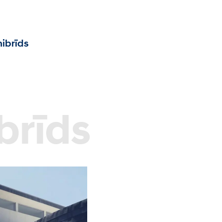
hibrīds
brīds