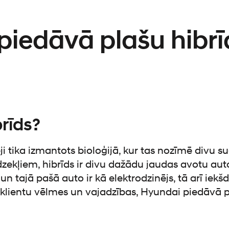
piedāvā plašu hibr
rīds?
ji tika izmantots bioloģijā, kur tas nozīmē divu s
īdzekļiem, hibrīds ir divu dažādu jaudas avotu aut
un tajā pašā auto ir kā elektrodzinējs, tā arī ie
 klientu vēlmes un vajadzības, Hyundai piedāvā p