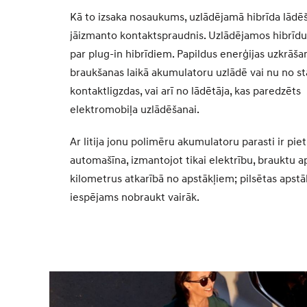
Kā to izsaka nosaukums, uzlādējamā hibrīda lādēš
jāizmanto kontaktspraudnis. Uzlādējamos hibrīdu
par plug-in hibrīdiem. Papildus enerģijas uzkrāša
braukšanas laikā akumulatoru uzlādē vai nu no s
kontaktligzdas, vai arī no lādētāja, kas paredzēts
elektromobiļa uzlādēšanai.
Ar litija jonu polimēru akumulatoru parasti ir piet
automašīna, izmantojot tikai elektrību, brauktu
kilometrus atkarībā no apstākļiem; pilsētas apstā
iespējams nobraukt vairāk.