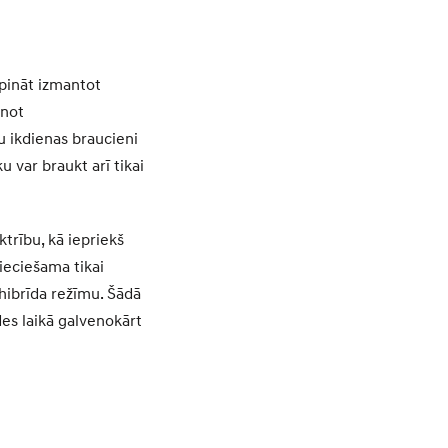
rpināt izmantot
enot
su ikdienas braucieni
ku var braukt arī tikai
trību, kā iepriekš
pieciešama tikai
hibrīda režīmu. Šādā
es laikā galvenokārt