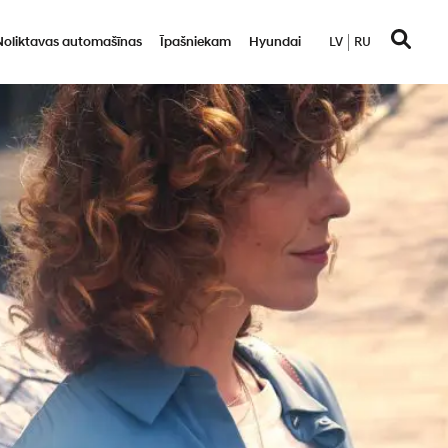
Noliktavas automašīnas
Īpašniekam
Hyundai
LV
RU