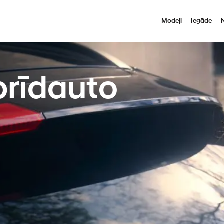
Modeļi
Iegāde
brīdauto