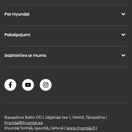
Par Hyundai
Pakalpojumi
Sazinieties ar mums
Bassadone Baltic OÜ | Jälgimäe tee 1, 76406, Tänassilma |
hyundai@hyundai.ee
Hyundai Somijā, Igaunijā, Lietuvā |
www.hyundai.fi
|