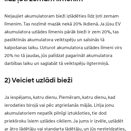
Neļaujiet akumulatoram bieži izlādēties līdz ļoti zemam
līmenim. Tas nozīmē mazāk nekā 20% ikdienā. Ja jūsu EV
akumulatora uzlādes līmenis pārāk bieži ir zem 20%, tas
pasliktinās akumulatora veiktspēju un saīsinās tā
kalpošanas laiku. Uzturot akumulatora uzlādes līmeni virs
20% no tā jaudas, jūs palīdzat pagarināt akumulatora
darbības laiku un saglabāt tā veiktspēju ilgtermiņā.
2) Veiciet uzlādi bieži
Ja iespējams, katru dienu. Piemēram, katru dienu, kad
ierodaties birojā vai pēc atgriešanās mājās. Litija jonu
akumulatoriem nepatīk pilnīgi iztukšoties, tie dod
priekšroku īsiem uzlādes cikliem. Ja jums ir izvēle, uzlādēt
ar ātro lādētāju vai standarta lādētāju, un jūs nesteidzaties,