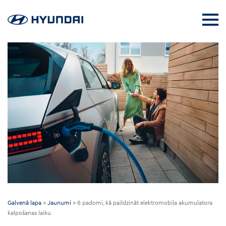
Galvenā lapa
»
Jaunumi
»
6 padomi, kā paildzināt elektromobiļa akumulatora
kalpošanas laiku