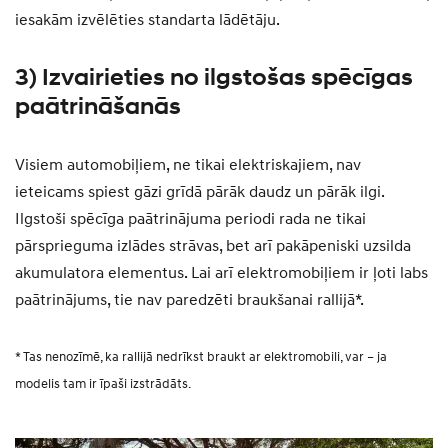
iesakām izvēlēties standarta lādētāju.
3) Izvairieties no ilgstošas spēcīgas
paātrināšanās
Visiem automobiļiem, ne tikai elektriskajiem, nav
ieteicams spiest gāzi grīdā pārāk daudz un pārāk ilgi.
Ilgstoši spēcīga paātrinājuma periodi rada ne tikai
pārsprieguma izlādes strāvas, bet arī pakāpeniski uzsilda
akumulatora elementus. Lai arī elektromobiļiem ir ļoti labs
paātrinājums, tie nav paredzēti braukšanai rallijā*.
* Tas nenozīmē, ka rallijā nedrīkst braukt ar elektromobili, var – ja
modelis tam ir īpaši izstrādāts.