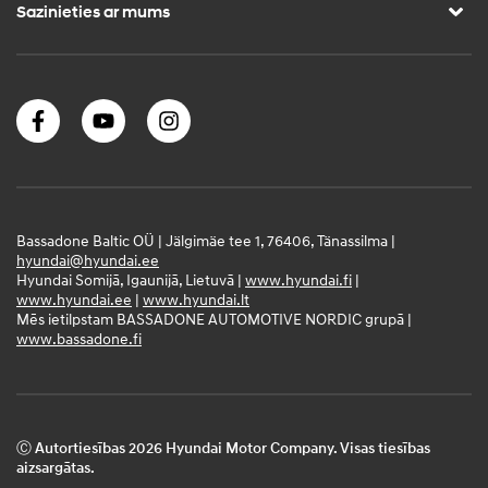
Sazinieties ar mums
Bassadone Baltic OÜ | Jälgimäe tee 1, 76406, Tänassilma |
hyundai@hyundai.ee
Hyundai Somijā, Igaunijā, Lietuvā |
www.hyundai.fi
|
www.hyundai.ee
|
www.hyundai.lt
Mēs ietilpstam BASSADONE AUTOMOTIVE NORDIC grupā |
www.bassadone.fi
Ⓒ Autortiesības 2026 Hyundai Motor Company. Visas tiesības
aizsargātas.