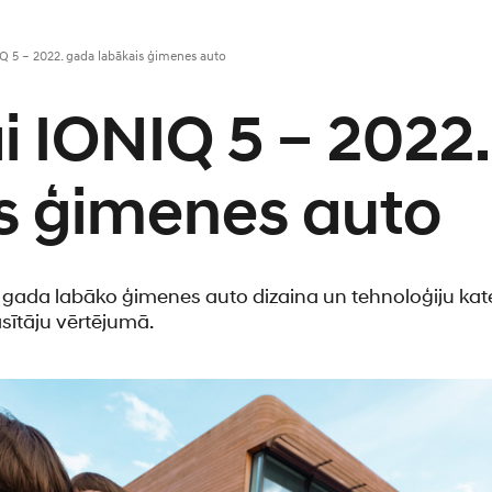
 5 – 2022. gada labākais ģimenes auto
 IONIQ 5 – 2022
s ģimenes auto
2. gada labāko ģimenes auto dizaina un tehnoloģiju ka
sītāju vērtējumā.