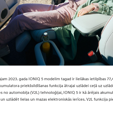
jam 2023. gada IONIQ 5 modelim tagad ir lielākas ietilpības 77
mulatora priekšsildīšanas funkcija ātrajai uzlādei ceļā uz uzlād
s no automobiļa (V2L) tehnoloģijai, IONIQ 5 ir kā ārējais akumul
 un uzlādēt lielas un mazas elektroniskās ierīces. V2L funkcija 