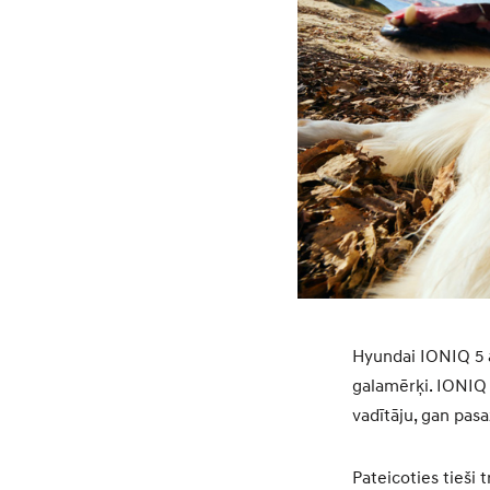
Hyundai IONIQ 5 a
galamērķi. IONIQ 
vadītāju, gan pas
Pateicoties tieši