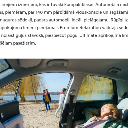
 ārējiem izmēriem, kas ir tuvāki kompaktklasei. Automobiļa ne
ijas, piemēram, par 140 mm pārbīdāmā viduskonsole un sagāžam
mugures sēdekļi, padara automobili ideāli pielāgojamu. Rūpīgi iz
aprīkojuma līmenī pieejamais Premium Relaxation vadītāja sēde
r nolaist guļus stāvoklī, piespiežot pogu. Ultimate aprīkojuma līm
kšējam pasažierim.