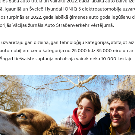
les gada auto titula un vairāku 2022. gada labākā auto balvu izcī
nijā, Igaunijā un Šveicē Hyundai IONIQ 5 elektroautomobiļa uzvar
stos turpinās ar 2022. gada labākā ģimenes auto goda iegūšanu d
orijās Vācijas žurnāla Auto Straßenverkehr vērtējumā.
uzvarētāju gan dizaina, gan tehnoloģiju kategorijās, atstājot ai
automobiļiem cenu kategorijā no 25 000 līdz 35 000 eiro un ar 
 Šogad tiešsaistes aptaujā nobalsoja vairāk nekā 10 000 lasītāju.