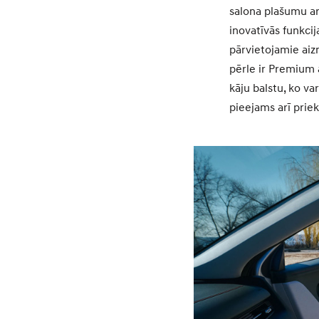
salona plašumu ar
inovatīvās funkc
pārvietojamie aiz
pērle ir Premium 
kāju balstu, ko va
pieejams arī prie