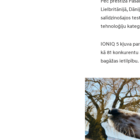
Pēc prestižā Pasau
Lielbritānijā, Dā
salīdzinošajos te
tehnoloģiju kateg
IONIQ 5 kļuva par 
kā 81 konkurentu 
bagāžas ietilpību.