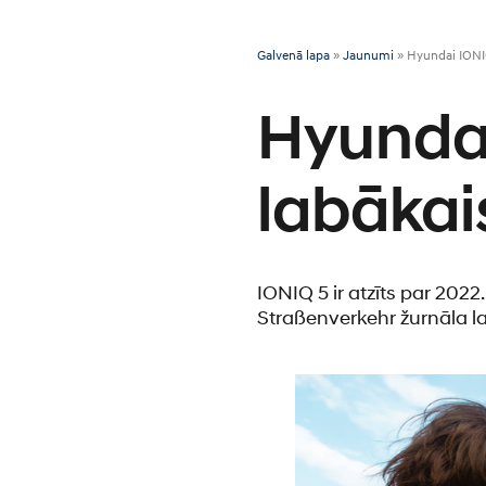
Galvenā lapa
»
Jaunumi
»
Hyundai IONIQ
Hyundai
labākai
IONIQ 5 ir atzīts par 202
Straßenverkehr žurnāla la