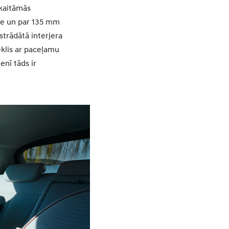
skaitāmās
ie un par 135 mm
strādātā interjera
klis ar paceļamu
enī tāds ir