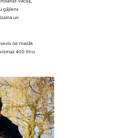
nīšanas Vācijā,
u gājiens
izaina un
z sevis ne mazāk
vismaz 400 litru