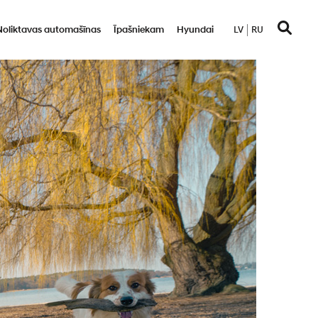
Noliktavas automašīnas
Īpašniekam
Hyundai
LV
RU