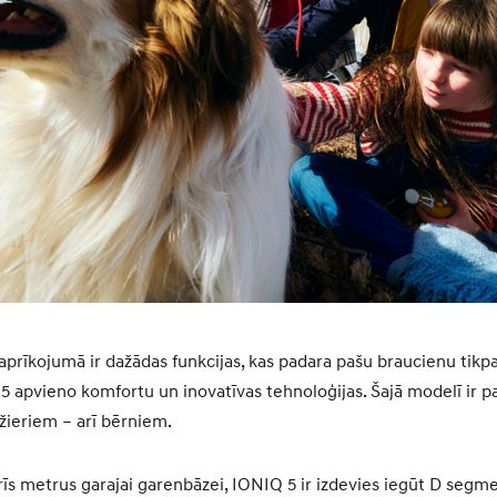
prīkojumā ir dažādas funkcijas, kas padara pašu braucienu tikpa
5 apvieno komfortu un inovatīvas tehnoloģijas. Šajā modelī ir 
ažieriem – arī bērniem.
 trīs metrus garajai garenbāzei, IONIQ 5 ir izdevies iegūt D seg