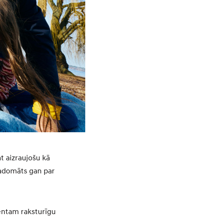
t aizraujošu kā
padomāts gan par
mentam raksturīgu