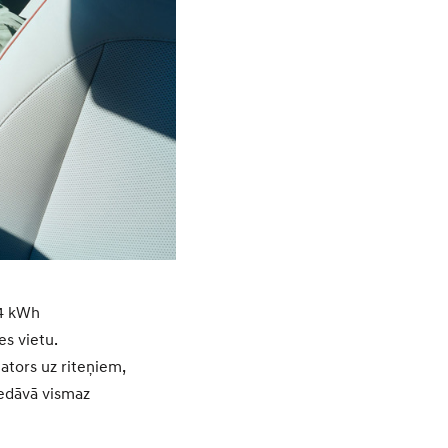
,4 kWh
es vietu.
ators uz riteņiem,
piedāvā vismaz