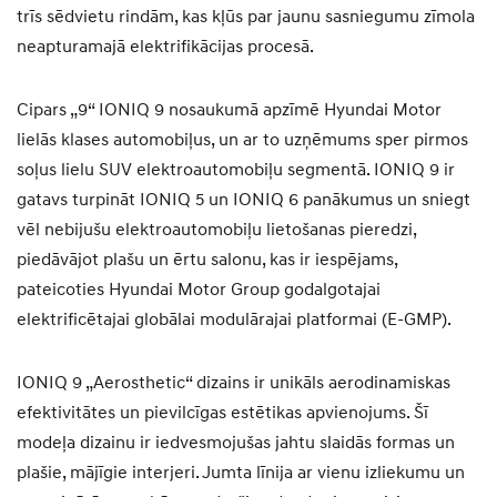
trīs sēdvietu rindām, kas kļūs par jaunu sasniegumu zīmola
neapturamajā elektrifikācijas procesā.
Cipars „9“ IONIQ 9 nosaukumā apzīmē Hyundai Motor
lielās klases automobiļus, un ar to uzņēmums sper pirmos
soļus lielu SUV elektroautomobiļu segmentā. IONIQ 9 ir
gatavs turpināt IONIQ 5 un IONIQ 6 panākumus un sniegt
vēl nebijušu elektroautomobiļu lietošanas pieredzi,
piedāvājot plašu un ērtu salonu, kas ir iespējams,
pateicoties Hyundai Motor Group godalgotajai
elektrificētajai globālai modulārajai platformai (E-GMP).
IONIQ 9 „Aerosthetic“ dizains ir unikāls aerodinamiskas
efektivitātes un pievilcīgas estētikas apvienojums. Šī
modeļa dizainu ir iedvesmojušas jahtu slaidās formas un
plašie, mājīgie interjeri. Jumta līnija ar vienu izliekumu un