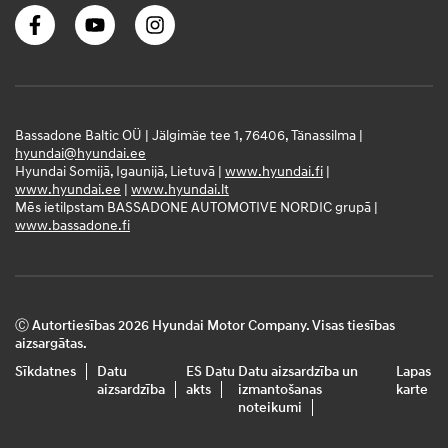
Bassadone Baltic OÜ | Jälgimäe tee 1, 76406, Tänassilma |
hyundai@hyundai.ee
Hyundai Somijā, Igaunijā, Lietuvā |
www.hyundai.fi
|
www.hyundai.ee
|
www.hyundai.lt
Mēs ietilpstam BASSADONE AUTOMOTIVE NORDIC grupā |
www.bassadone.fi
Ⓒ Autortiesības 2026 Hyundai Motor Company. Visas tiesības
aizsargātas.
Sīkdatnes
Datu
ES Datu
Datu aizsardzība un
Lapas
aizsardzība
akts
izmantošanas
karte
noteikumi