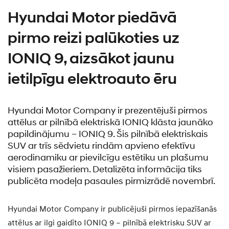
Hyundai Motor piedāvā
pirmo reizi palūkoties uz
IONIQ 9, aizsākot jaunu
ietilpīgu elektroauto ēru
Hyundai Motor Company ir prezentējuši pirmos
attēlus ar pilnībā elektriskā IONIQ klāsta jaunāko
papildinājumu – IONIQ 9. Šis pilnībā elektriskais
SUV ar trīs sēdvietu rindām apvieno efektīvu
aerodinamiku ar pievilcīgu estētiku un plašumu
visiem pasažieriem. Detalizēta informācija tiks
publicēta modeļa pasaules pirmizrādē novembrī.
Hyundai Motor Company ir publicējuši pirmos iepazīšanās
attēlus ar ilgi gaidīto IONIQ 9 – pilnībā elektrisku SUV ar