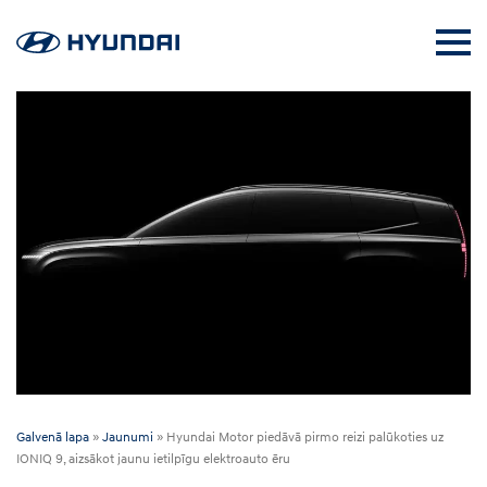
Galvenā lapa
»
Jaunumi
»
Hyundai Motor piedāvā pirmo reizi palūkoties uz
IONIQ 9, aizsākot jaunu ietilpīgu elektroauto ēru