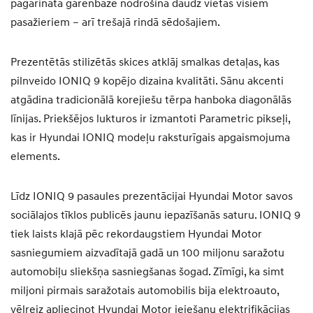
pagarinātā garenbāze nodrošina daudz vietas visiem
pasažieriem – arī trešajā rindā sēdošajiem.
Prezentētās stilizētās skices atklāj smalkas detaļas, kas
pilnveido IONIQ 9 kopējo dizaina kvalitāti. Sānu akcenti
atgādina tradicionālā korejiešu tērpa hanboka diagonālās
līnijas. Priekšējos lukturos ir izmantoti Parametric pikseļi,
kas ir Hyundai IONIQ modeļu raksturīgais apgaismojuma
elements.
Līdz IONIQ 9 pasaules prezentācijai Hyundai Motor savos
sociālajos tīklos publicēs jaunu iepazīšanās saturu. IONIQ 9
tiek laists klajā pēc rekordaugstiem Hyundai Motor
sasniegumiem aizvadītajā gadā un 100 miljonu saražotu
automobiļu sliekšņa sasniegšanas šogad. Zīmīgi, ka simt
miljoni pirmais saražotais automobilis bija elektroauto,
vēlreiz apliecinot Hyundai Motor ieiešanu elektrifikācijas