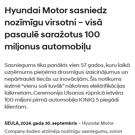
Hyundai Motor sasniedz
nozīmīgu virsotni – visā
pasaulē saražotus 100
miljonus automobiļu
Sasniegums tika panākts vien 57 gados, kuru laikā
uzņēmums pieņēma drosmīgus izaicinājumus un
nepārtraukti tiecās uz inovācijām. Šis notikums
iezīmē “vienu soli tuvāk” nākotnes elektrifikācijas
laikmetam. Ceremonija Ulsanas rūpnīcā ietvēra
100 miljoni pirmā automobiļa IONIQ 5 piegādi
klientam.
SEULA, 2024. gada 30. septembris
– Hyundai Motor
Company šodien atzīmēja nozīmīgu sasniegumu, svinot