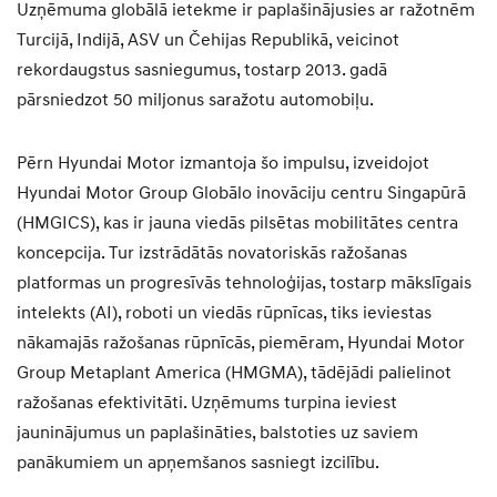
Uzņēmuma globālā ietekme ir paplašinājusies ar ražotnēm
Turcijā, Indijā, ASV un Čehijas Republikā, veicinot
rekordaugstus sasniegumus, tostarp 2013. gadā
pārsniedzot 50 miljonus saražotu automobiļu.
Pērn Hyundai Motor izmantoja šo impulsu, izveidojot
Hyundai Motor Group Globālo inovāciju centru Singapūrā
(HMGICS), kas ir jauna viedās pilsētas mobilitātes centra
koncepcija. Tur izstrādātās novatoriskās ražošanas
platformas un progresīvās tehnoloģijas, tostarp mākslīgais
intelekts (AI), roboti un viedās rūpnīcas, tiks ieviestas
nākamajās ražošanas rūpnīcās, piemēram, Hyundai Motor
Group Metaplant America (HMGMA), tādējādi palielinot
ražošanas efektivitāti. Uzņēmums turpina ieviest
jauninājumus un paplašināties, balstoties uz saviem
panākumiem un apņemšanos sasniegt izcilību.