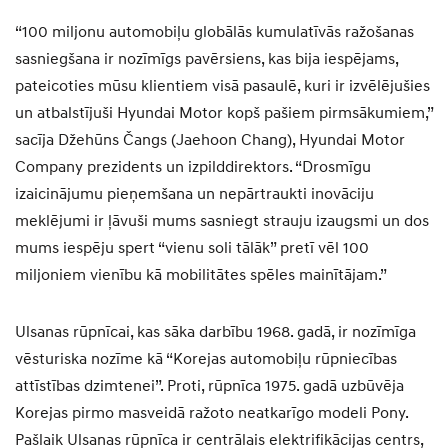
“100 miljonu automobiļu globālās kumulatīvās ražošanas
sasniegšana ir nozīmīgs pavērsiens, kas bija iespējams,
pateicoties mūsu klientiem visā pasaulē, kuri ir izvēlējušies
un atbalstījuši Hyundai Motor kopš pašiem pirmsākumiem,”
sacīja Džehūns Čangs (Jaehoon Chang), Hyundai Motor
Company prezidents un izpilddirektors. “Drosmīgu
izaicinājumu pieņemšana un nepārtraukti inovāciju
meklējumi ir ļāvuši mums sasniegt strauju izaugsmi un dos
mums iespēju spert “vienu soli tālāk” pretī vēl 100
miljoniem vienību kā mobilitātes spēles mainītājam.”
Ulsanas rūpnīcai, kas sāka darbību 1968. gadā, ir nozīmīga
vēsturiska nozīme kā “Korejas automobiļu rūpniecības
attīstības dzimtenei”. Proti, rūpnīca 1975. gadā uzbūvēja
Korejas pirmo masveidā ražoto neatkarīgo modeli Pony.
Pašlaik Ulsanas rūpnīca ir centrālais elektrifikācijas centrs,