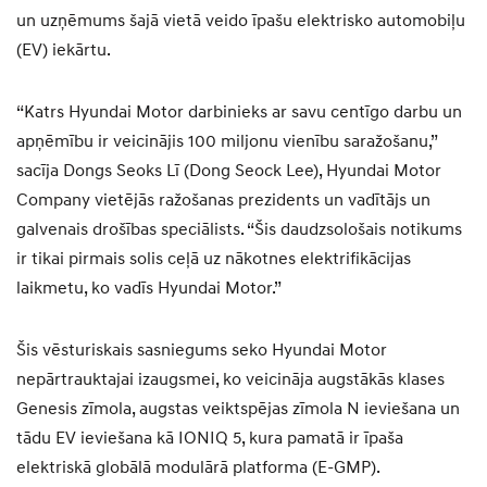
un uzņēmums šajā vietā veido īpašu elektrisko automobiļu
(EV) iekārtu.
“Katrs Hyundai Motor darbinieks ar savu centīgo darbu un
apņēmību ir veicinājis 100 miljonu vienību saražošanu,”
sacīja Dongs Seoks Lī (Dong Seock Lee), Hyundai Motor
Company vietējās ražošanas prezidents un vadītājs un
galvenais drošības speciālists. “Šis daudzsološais notikums
ir tikai pirmais solis ceļā uz nākotnes elektrifikācijas
laikmetu, ko vadīs Hyundai Motor.”
Šis vēsturiskais sasniegums seko Hyundai Motor
nepārtrauktajai izaugsmei, ko veicināja augstākās klases
Genesis zīmola, augstas veiktspējas zīmola N ieviešana un
tādu EV ieviešana kā IONIQ 5, kura pamatā ir īpaša
elektriskā globālā modulārā platforma (E-GMP).