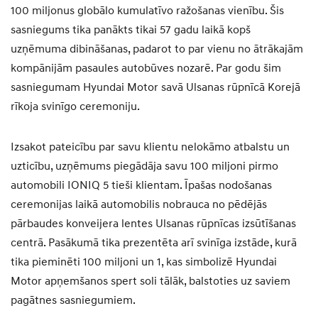
100 miljonus globālo kumulatīvo ražošanas vienību. Šis
sasniegums tika panākts tikai 57 gadu laikā kopš
uzņēmuma dibināšanas, padarot to par vienu no ātrākajām
kompānijām pasaules autobūves nozarē. Par godu šim
sasniegumam Hyundai Motor savā Ulsanas rūpnīcā Korejā
rīkoja svinīgo ceremoniju.
Izsakot pateicību par savu klientu nelokāmo atbalstu un
uzticību, uzņēmums piegādāja savu 100 miljoni pirmo
automobili IONIQ 5 tieši klientam. Īpašas nodošanas
ceremonijas laikā automobilis nobrauca no pēdējās
pārbaudes konveijera lentes Ulsanas rūpnīcas izsūtīšanas
centrā. Pasākumā tika prezentēta arī svinīga izstāde, kurā
tika pieminēti 100 miljoni un 1, kas simbolizē Hyundai
Motor apņemšanos spert soli tālāk, balstoties uz saviem
pagātnes sasniegumiem.