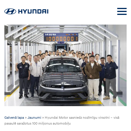
Galvenā lapa
»
Jaunumi
»
Hyundai Motor sasniedz nozīmīgu virsotni – visā
pasaulē saražotus 100 miljonus automobiļu