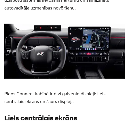
uzlabotu sistēmas lietošanas ērtumu un samazinātu
autovadītāja uzmanības novēršanu.
Pleos Connect kabīnē ir divi galvenie displeji: liels
centrālais ekrāns un šaurs displejs.
Liels centrālais ekrāns