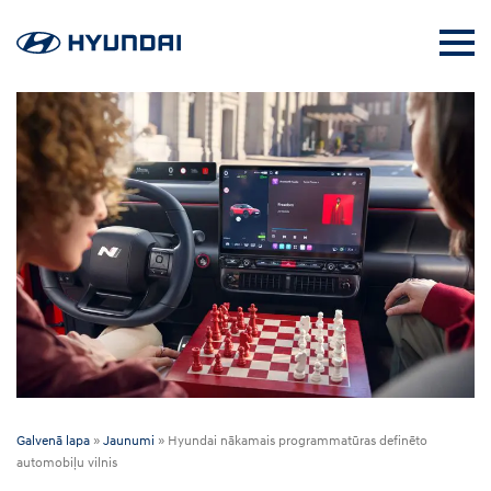
Galvenā lapa
»
Jaunumi
»
Hyundai nākamais programmatūras definēto
automobiļu vilnis