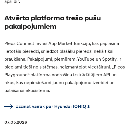
apsildi“.
Atvērta platforma trešo pušu
pakalpojumiem
Pleos Connect ievieš App Market funkciju, kas paplašina
lietotāja pieredzi, sniedzot plašāku pieredzi nekā tikai
braukšana. Pakalpojumi, piemēram, YouTube un Spotify, ir
pieejami tieši no sistēmas, neizmantojot viedtālruni. „Pleos
Playground“ platforma nodrošina izstrādātājiem API un
rīkus, kas nepieciešami jaunu pakalpojumu izveidei un
palaišanai ekosistēmā.
Uzzināt vairāk par Hyundai IONIQ 3
07.05.2026