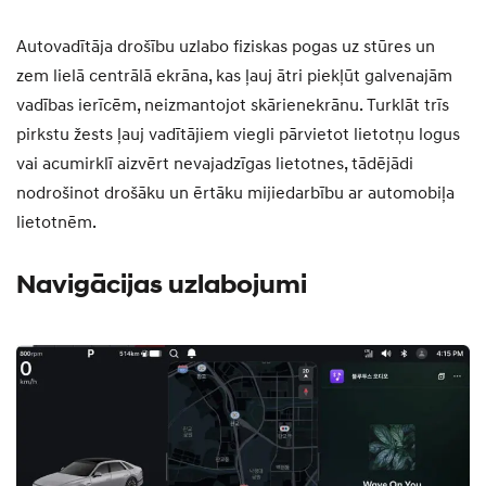
Autovadītāja drošību uzlabo fiziskas pogas uz stūres un
zem lielā centrālā ekrāna, kas ļauj ātri piekļūt galvenajām
vadības ierīcēm, neizmantojot skārienekrānu. Turklāt trīs
pirkstu žests ļauj vadītājiem viegli pārvietot lietotņu logus
vai acumirklī aizvērt nevajadzīgas lietotnes, tādējādi
nodrošinot drošāku un ērtāku mijiedarbību ar automobiļa
lietotnēm.
Navigācijas uzlabojumi