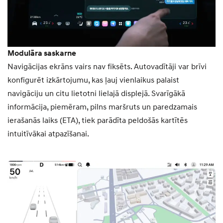
Modulāra saskarne
Navigācijas ekrāns vairs nav fiksēts. Autovadītāji var brīvi
konfigurēt izkārtojumu, kas ļauj vienlaikus palaist
navigāciju un citu lietotni lielajā displejā. Svarīgākā
informācija, piemēram, pilns maršruts un paredzamais
ierašanās laiks (ETA), tiek parādīta peldošās kartītēs
intuitīvākai atpazīšanai.