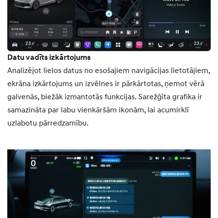
Datu vadīts izkārtojums
Analizējot lielos datus no esošajiem navigācijas lietotājiem,
ekrāna izkārtojums un izvēlnes ir pārkārtotas, ņemot vērā
galvenās, biežāk izmantotās funkcijas. Sarežģīta grafika ir
samazināta par labu vienkāršām ikonām, lai acumirklī
uzlabotu pārredzamību.