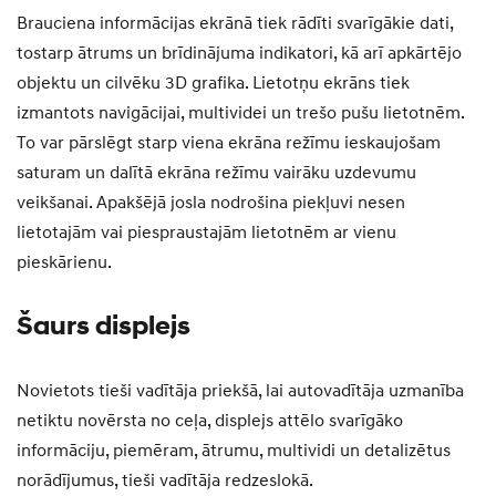
Brauciena informācijas ekrānā tiek rādīti svarīgākie dati,
tostarp ātrums un brīdinājuma indikatori, kā arī apkārtējo
objektu un cilvēku 3D grafika. Lietotņu ekrāns tiek
izmantots navigācijai, multividei un trešo pušu lietotnēm.
To var pārslēgt starp viena ekrāna režīmu ieskaujošam
saturam un dalītā ekrāna režīmu vairāku uzdevumu
veikšanai. Apakšējā josla nodrošina piekļuvi nesen
lietotajām vai piespraustajām lietotnēm ar vienu
pieskārienu.
Šaurs displejs
Novietots tieši vadītāja priekšā, lai autovadītāja uzmanība
netiktu novērsta no ceļa, displejs attēlo svarīgāko
informāciju, piemēram, ātrumu, multividi un detalizētus
norādījumus, tieši vadītāja redzeslokā.