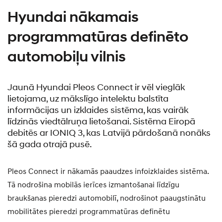
Hyundai nākamais
programmatūras definēto
automobiļu vilnis
Jaunā Hyundai Pleos Connect ir vēl vieglāk
lietojama, uz mākslīgo intelektu balstīta
informācijas un izklaides sistēma, kas vairāk
līdzinās viedtālruņa lietošanai. Sistēma Eiropā
debitēs ar IONIQ 3, kas Latvijā pārdošanā nonāks
šā gada otrajā pusē.
Pleos Connect ir nākamās paaudzes infoizklaides sistēma.
Tā nodrošina mobilās ierīces izmantošanai līdzīgu
braukšanas pieredzi automobilī, nodrošinot paaugstinātu
mobilitātes pieredzi programmatūras definētu