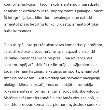
komforta funkcijām. Taču nākotnē sistēmu ir paredzēts
sasaistīt ar dažādiem lietojumprogrammu pakalpojumiem.
Šī integrācija ļaus klientiem nevainojami un dabiski
izmantot plašu lietotņu funkciju klāstu, izmantojot tikai
balss komandas.
Gleo AI spēj interpretēt abstraktas komandas, piemēram,
„atrodi restorānu tuvumā“. Tas spēj atpazīt un izpildīt
vairākas komandas viena pieprasījuma ietvaros. Vēl
asistents spēj arī atbildēt uz lietotāju jautājumiem par
tādām tēmām kā ziņas, laika ziņas un sports, izmantojot
tīmekļa meklēšanu. Autovadītāji var pārvaldīt navigāciju,
pielāgot klimata iestatījumus un piekļūt automobiļa
rokasgrāmatas informācijai, izmantojot dabisku valodu.
Sistēma spēj noteikt runātāja atrašanās vietu salonā, lai
izpildītu precīzas komandas, piemēram, „ieslēdz sēdekļa