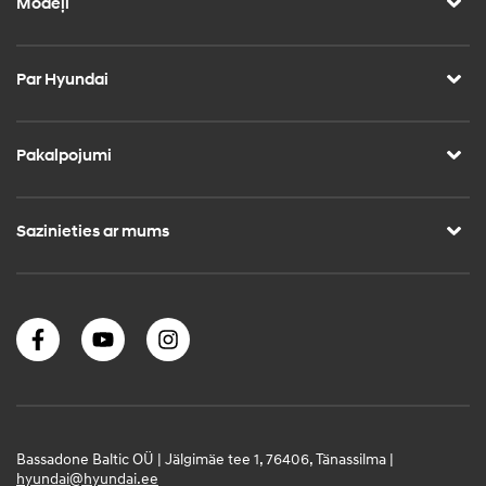
Modeļi
Par Hyundai
Pakalpojumi
Sazinieties ar mums
Bassadone Baltic OÜ | Jälgimäe tee 1, 76406, Tänassilma |
hyundai@hyundai.ee