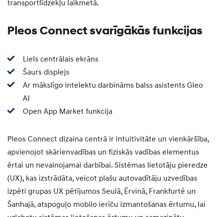
transportlīdzekļu laikmetā.
Pleos Connect svarīgākās funkcijas
Liels centrālais ekrāns
Šaurs displejs
Ar mākslīgo intelektu darbināms balss asistents Gleo
AI
Open App Market funkcija
Pleos Connect dizaina centrā ir intuitivitāte un vienkāršība,
apvienojot skārienvadības un fiziskās vadības elementus
ērtai un nevainojamai darbībai. Sistēmas lietotāju pieredze
(UX), kas izstrādāta, veicot plašu autovadītāju uzvedības
izpēti grupas UX pētījumos Seulā, Ērvinā, Frankfurtē un
Šanhajā, atspoguļo mobilo ierīču izmantošanas ērtumu, lai