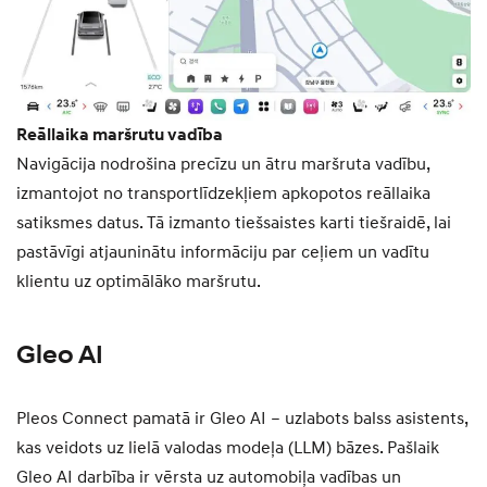
Reāllaika maršrutu vadība
Navigācija nodrošina precīzu un ātru maršruta vadību,
izmantojot no transportlīdzekļiem apkopotos reāllaika
satiksmes datus. Tā izmanto tiešsaistes karti tiešraidē, lai
pastāvīgi atjauninātu informāciju par ceļiem un vadītu
klientu uz optimālāko maršrutu.
Gleo AI
Pleos Connect pamatā ir Gleo AI – uzlabots balss asistents,
kas veidots uz lielā valodas modeļa (LLM) bāzes. Pašlaik
Gleo AI darbība ir vērsta uz automobiļa vadības un