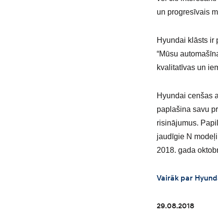
un progresīvais mo
Hyundai klāsts ir
“Mūsu automašīnas
kvalitatīvas un iem
Hyundai cenšas ar
paplašina savu pro
risinājumus. Papi
jaudīgie N modeļi
2018. gada oktobr
Vairāk par Hyunda
29.08.2018