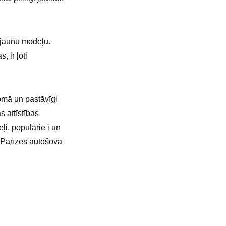
z jaunu modeļu.
 ir ļoti
omā un pastāvīgi
s attīstības
i, populārie i un
 Parīzes autošovā