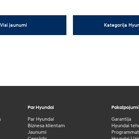
Visi jaunumi
Kategorija Hyu
Par Hyundai
Pakalpojumi
s
Par Hyundai
Garantija
Biznesa klientam
Hyundai tehn
Jaunumi
Programmatū
Cenrādis
Hyundai Līzi