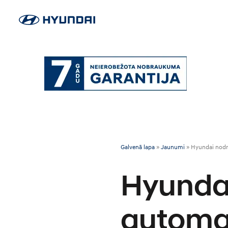
Galvenā lapa
»
Jaunumi
»
Hyundai nodr
Hyundai
automaš