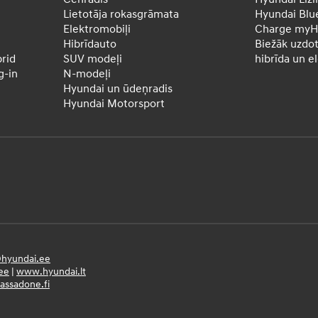
Lietotāja rokasgrāmata
Hyundai Blu
Elektromobiļi
Charge myH
Hibrīdauto
Biežāk uzdot
rid
SUV modeļi
hibrīda un e
-in
N-modeļi
Hyundai un ūdeņradis
Hyundai Motorsport
hyundai.ee
ee
|
www.hyundai.lt
ssadone.fi