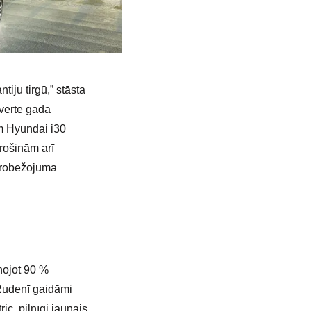
iju tirgū,” stāsta
ovērtē gada
m Hyundai i30
rošinām arī
erobežojuma
nojot 90 %
 Rudenī gaidāmi
ic, pilnīgi jaunais