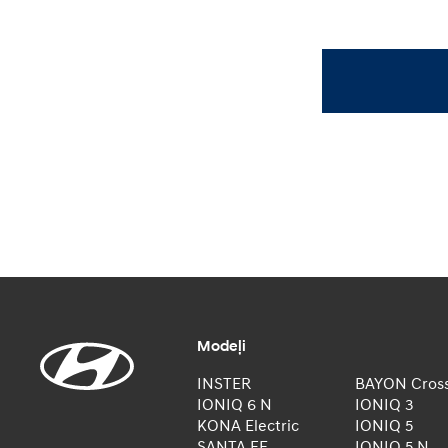
Modeļi
INSTER
BAYON Cros
IONIQ 6 N
IONIQ 3
KONA Electric
IONIQ 5
SANTA FE
IONIQ 5 N