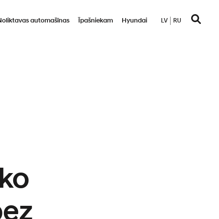
Noliktavas automašīnas
Īpašniekam
Hyundai
LV
RU
āko
bez