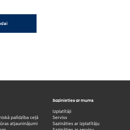
ndai
Sazinieties ar mums
Izplatītāji
iskā palīdzība ceļā
Serviss
ras atjauninājumi
Sazināties ar izplatītāju
ngs
Sazināties ar servisu