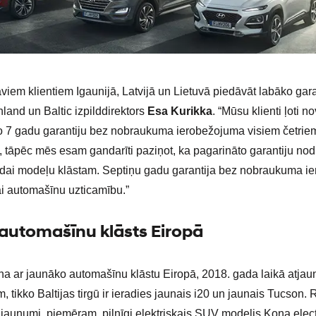
iem klientiem Igaunijā, Latvijā un Lietuvā piedāvāt labāko garant
land un Baltic izpilddirektors
Esa Kurikka
. “Mūsu klienti ļoti n
 7 gadu garantiju bez nobraukuma ierobežojuma visiem četrie
tāpēc mēs esam gandarīti paziņot, ka pagarināto garantiju nod
ai modeļu klāstam. Septiņu gadu garantija bez nobraukuma i
i automašīnu uzticamību.”
automašīnu klāsts Eiropā
na ar jaunāko automašīnu klāstu Eiropā, 2018. gada laikā atjau
 tikko Baltijas tirgū ir ieradies jaunais i20 un jaunais Tucson.
ti jaunumi, piemēram, pilnīgi elektriskais SUV modelis Kona electr