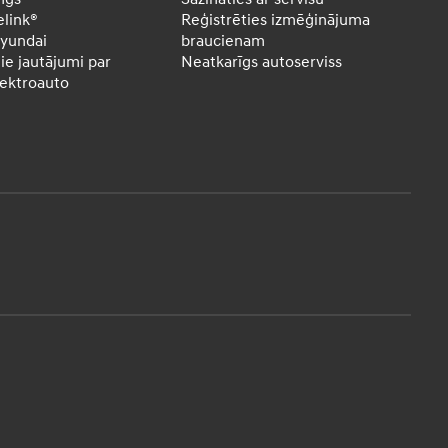
elink®
Reģistrēties izmēģinājuma
yundai
braucienam
ie jautājumi par
Neatkarīgs autoserviss
lektroauto