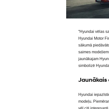
“Hyundai vēlas sav
Hyundai Motor Fin
sākumā piedāvāto
saimes modeļiem, 
jaunākajam Hyund
simbolizē Hyunda
Jaunākais 
Hyundai iepazīsti
modeļu. Piemēram,
vēl citi interesan