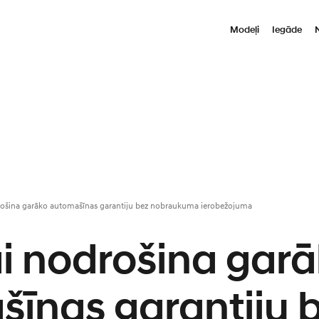
Modeļi
Iegāde
ošina garāko automašīnas garantiju bez nobraukuma ierobežojuma
 nodrošina gar
īnas garantiju 