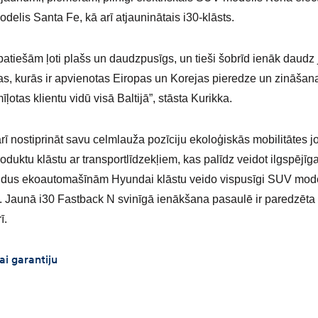
delis Santa Fe, kā arī atjauninātais i30-klāsts.
 patiešām ļoti plašs un daudzpusīgs, un tieši šobrīd ienāk daud
, kurās ir apvienotas Eiropas un Korejas pieredze un zināšanas,
īļotas klientu vidū visā Baltijā”, stāsta Kurikka.
ī nostiprināt savu celmlauža pozīciju ekoloģiskās mobilitātes j
duktu klāstu ar transportlīdzekļiem, kas palīdz veidot ilgspējīga
ldus ekoautomašīnām Hyundai klāstu veido vispusīgi SUV modeļ
. Jaunā i30 Fastback N svinīgā ienākšana pasaulē ir paredzēta
ī.
i garantiju