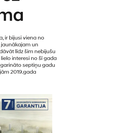
uma
ir bijusi viena no
m jaunākajam un
āvāt līdz šim nebijušu
elo interesi no šī gada
garināto septiņu gadu
ajām 2019.gada