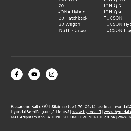
i20
IONIQ 6
KONA Hybrid
IONIQ 9
i30 Hatchback
TUCSON
i30 Wagon
TUCSON Hyb
INSTER Cross
TUCSON Plug
Bassadone Baltic OÜ | Jälgimäe tee 1, 76406, Tänassilma |
hyundai@
Hyundai Somijā, Igaunijā, Lietuvā |
www.hyundai.fi
|
www.hyundai.
Mēs ietilpstam BASSADONE AUTOMOTIVE NORDIC grupā |
www.ba