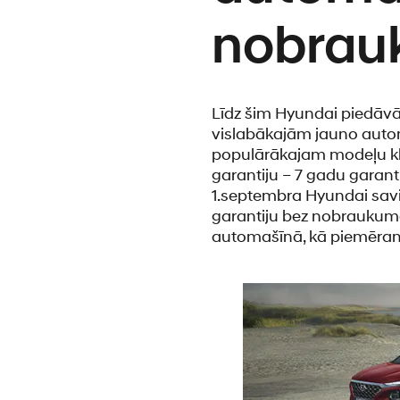
nobrau
Līdz šim Hyundai piedāvāt
vislabākajām jauno autom
populārākajam modeļu klā
garantiju – 7 gadu garant
1.septembra Hyundai sav
garantiju bez nobraukuma
automašīnā, kā piemēram