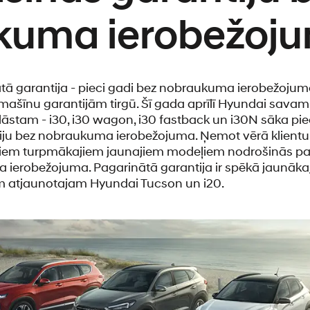
kuma ierobežoj
ā garantija - pieci gadi bez nobraukuma ierobežojuma, 
ašīnu garantijām tirgū. Šī gada aprīlī Hyundai sava
stam - i30, i30 wagon, i30 fastback un i30N sāka pied
iju bez nobraukuma ierobežojuma. Ņemot vērā klientu li
iem turpmākajiem jaunajiem modeļiem nodrošinās pa
 ierobežojuma. Pagarinātā garantija ir spēkā jaunāk
 atjaunotajam Hyundai Tucson un i20.