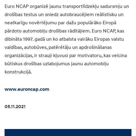
Euro NCAP organizē jaunu transportlīdzekļu sadursmju un
drošības testus un sniedz autobraucējiem reālistisku un
neatkarīgu novērtējumu par dažu populārāko Eiropā
pārdoto automobiļu drošības rādītājiem. Euro NCAP, kas
dibināta 1997. gadā un ko atbalsta vairāku Eiropas valstu
valdības, autobūves, patērētāju un apdrošināšanas
organizācijas, ir strauji kļuvusi par motivatoru, kas veicina
būtiskus drošības uzlabojumus jaunu automobiļu
konstrukcijā.
www.euroncap.com
05.11.2021