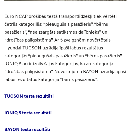
Euro NCAP drošības testā transportlīdzekļi tiek vērtēti
četrās kategorijās: “pieaugušais pasažieris”, “bērns
pasažieris”, “neaizsargāts satiksmes dalībnieks” un
“drošības palīgsistēma”. Ar 5 zvaigznēm novērtētais
Hyundai TUCSON uzrādīja īpaši labus rezultātus
kategorijās “pieaugušais pasažieris” un “bērns pasažieris”.
IONIQ 5 arī ir izcils šajās kategorijās, kā arī kategorijā
“drošības palīgsistēma”. Novērtējumā BAYON uzrādīja īpaši
labus rezultātus kategorijā “bērns pasažieris”.
TUCSON testa rezultāti
IONIQ 5 testa rezultāti
BAYON testa rezultāti