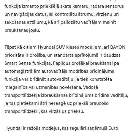
funkcija izmanto priekšējā skata kameru, radara sensorus
un navigācijas datus, lai kontrolētu ātrumu, virzienu un
sekošanas attālumu, kā arī palīdzētu vadītājam mainīt
braukšanas joslu.
Tāpat kā citiem Hyundai SUV klases modeļiem, arī BAYON
prioritāte ir drošība, un standarta aprīkojumā ir daudzas
Smart Sense funkcijas. Papildus drošākai braukšanai pa
automaģistrālēm autovadītāja modrības brīdinājuma
funkcija var brīdināt autovadītāju, ja tiek konstatēta
miegainība vai uzmanības novēršana. Vadošā
transportlīdzekļa izbraukšanas brīdinājums brīdina vadītāju,
ja tas pietiekami ātri nereaģē uz priekšā braucošo
transportlīdzekli, kas virzās uz priekšu.
Hyundai ir ražojis modeļus, kas regulāri saņēmuši Euro