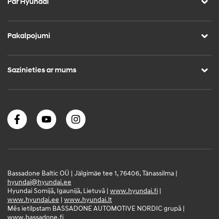
Par Hyundai
Pakalpojumi
Sazinieties ar mums
Bassadone Baltic OÜ | Jälgimäe tee 1, 76406, Tänassilma |
hyundai@hyundai.ee
Hyundai Somijā, Igaunijā, Lietuvā |
www.hyundai.fi
|
www.hyundai.ee
|
www.hyundai.lt
Mēs ietilpstam BASSADONE AUTOMOTIVE NORDIC grupā |
www.bassadone.fi