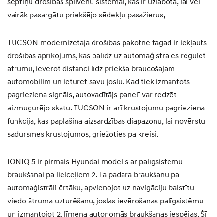
septiņu drošības spilvenu sistēmai, kas ir uzlabota, lai vēl
vairāk pasargātu priekšējo sēdekļu pasažierus,
TUCSON modernizētajā drošības pakotnē tagad ir iekļauts
drošības aprīkojums, kas palīdz uz automaģistrāles regulēt
ātrumu, ievērot distanci līdz priekšā braucošajam
automobilim un ieturēt savu joslu. Kad tiek izmantots
pagrieziena signāls, autovadītājs panelī var redzēt
aizmugurējo skatu. TUCSON ir arī krustojumu pagrieziena
funkcija, kas paplašina aizsardzības diapazonu, lai novērstu
sadursmes krustojumos, griežoties pa kreisi.
IONIQ 5 ir pirmais Hyundai modelis ar palīgsistēmu
braukšanai pa lielceļiem 2. Tā padara braukšanu pa
automaģistrāli ērtāku, apvienojot uz navigāciju balstītu
viedo ātruma uzturēšanu, joslas ievērošanas palīgsistēmu
un izmantojot 2. līmeņa autonomās braukšanas iespējas. Šī