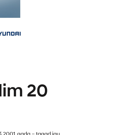
lim 20
š 2001. gada – tagad jau