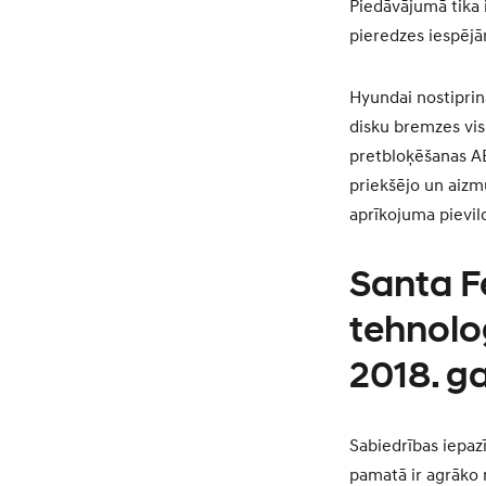
Piedāvājumā tika i
pieredzes iespēj
Hyundai nostiprinā
disku bremzes vi
pretbloķēšanas AB
priekšējo un aizm
aprīkojuma pievil
Santa F
tehnoloģ
2018. g
Sabiedrības iepaz
pamatā ir agrāko