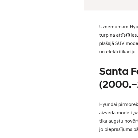
Uzņēmumam Hyundai
turpina attīstītie
plašajā SUV mode
un elektrifikāciju.
Santa F
(2000.–
Hyundai pirmoreiz
aizveda modeli
p
tika augstu novērt
jo pieprasījums pā