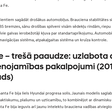
a Fe.
lientiem sagādāt drošākus automobiļus. Brauciena stabilitātes s
S bremzes, sānu drošības spilveni visām sēdekļu rindām, riepu
īvie galvas ierobežotāji kļuva par standartaprīkojumu. Automob
navigācijas sistēma, atpakaļgaitas sistēma un kruīza kontrole.
e – trešā paaudze: uzlabota 
enojamības pakalpojumi (20
ads)
nta Fe bija liels Hyundai progresa solis. Jaunais modelis saglab
raktiskumu, plašumu un uzticamību, to kombinējot ar dinamisk
ta Fe bija ieguvis arī jaunu intelektu brauciena vadības atvieglo