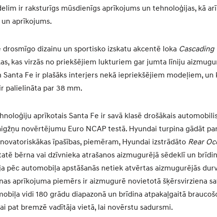
elim ir raksturīgs mūsdienīgs aprīkojums un tehnoloģijas, kā arī
s un aprīkojums.
 drosmīgo dizainu un sportisko izskatu akcentē loka
Cascading 
as, kas virzās no priekšējiem lukturiem gar jumta līniju aizmugu
 Santa Fe ir plašāks interjers nekā iepriekšējiem modeļiem, un k
ir palielināta par 38 mm.
oloģiju aprīkotais Santa Fe ir savā klasē drošākais automobilis,
igžņu novērtējumu Euro NCAP testā. Hyundai turpina gādāt par 
 novatoriskākas īpašības, piemēram, Hyundai izstrādāto
Rear Oc
tatē bērna vai dzīvnieka atrašanos aizmugurējā sēdeklī un brīd
 ja pēc automobiļa apstāšanās netiek atvērtas aizmugurējās durvi
nas aprīkojuma piemērs ir aizmugurē novietotā šķērsvirziena sa
obiļa vidi 180 grādu diapazonā un brīdina atpakaļgaitā braucošo 
vai pat bremzē vadītāja vietā, lai novērstu sadursmi.