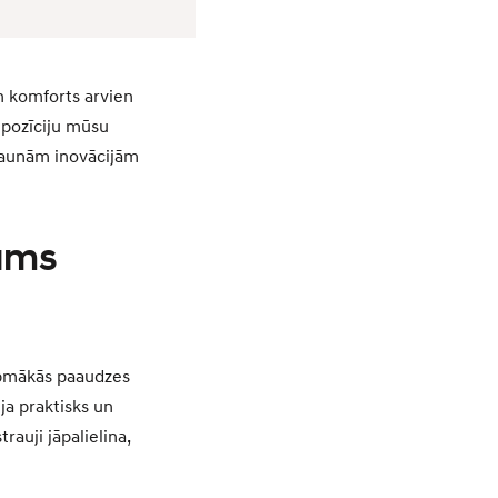
n komforts arvien
a pozīciju mūsu
jaunām inovācijām
kums
rpmākās paaudzes
ja praktisks un
rauji jāpalielina,