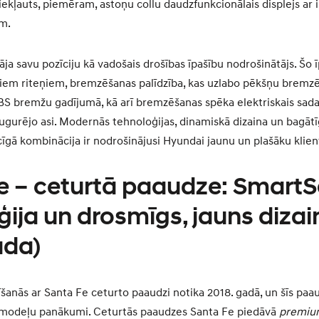
ekļauts, piemēram, astoņu collu daudzfunkcionālais displejs ar in
ām.
ja savu pozīciju kā vadošais drošības īpašību nodrošinātājs. Šo ī
siem riteņiem, bremzēšanas palīdzība, kas uzlabo pēkšņu bremz
S bremžu gadījumā, kā arī bremzēšanas spēka elektriskais sada
ugurējo asi. Modernās tehnoloģijas, dinamiskā dizaina un bagātī
cīgā kombinācija ir nodrošinājusi Hyundai jaunu un plašāku klien
e – ceturtā paaudze: Smart
ija un drosmīgs, jauns dizai
ada)
īšanās ar Santa Fe ceturto paaudzi notika 2018. gadā, un šīs paa
 modeļu panākumi. Ceturtās paaudzes Santa Fe piedāvā
premiu