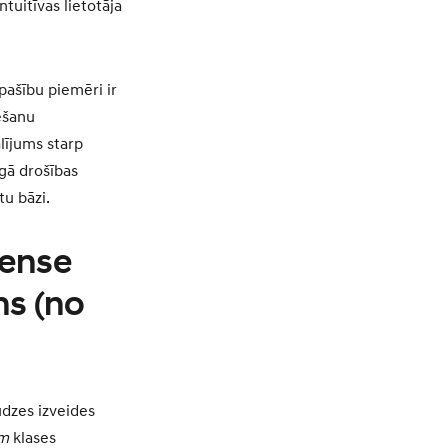
tuitīvas lietotāja
pašību piemēri ir
ēšanu
lījums starp
gā drošības
tu bāzi.
Sense
ns (no
udzes izveides
m
klases