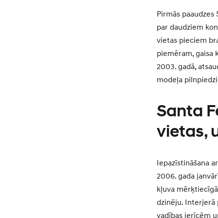
Pirmās paaudzes S
par daudziem kon
vietas pieciem bra
piemēram, gaisa k
2003. gadā, atsau
modeļa pilnpiedzi
Santa F
vietas,
Iepazīstināšana a
2006. gada janvār
kļuva mērķtiecīgāk
dzinēju. Interjerā
vadības ierīcēm u