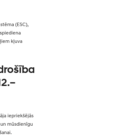
istēma (ESC),
 spiediena
iļiem kļuva
drošība
12.–
āja iepriekšējās
u un mūsdienīgu
šanai.