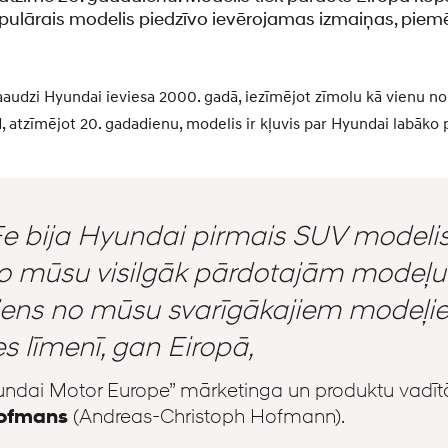
opulārais modelis piedzīvo ievērojamas izmaiņas, piemē
audzi Hyundai ieviesa 2000. gadā, iezīmējot zīmolu kā vienu no
 atzīmējot 20. gadadienu, modelis ir kļuvis par Hyundai labāko p
e bija Hyundai pirmais SUV modelis. 
o mūsu visilgāk pārdotajām modeļu 
viens no mūsu svarīgākajiem modeļ
s līmenī, gan Eiropā,
undai Motor Europe” mārketinga un produktu vadīt
Hofmans
(Andreas-Christoph Hofmann).