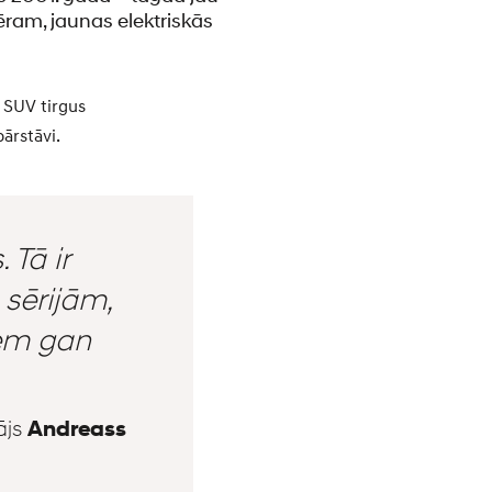
ram, jaunas elektriskās
 SUV tirgus
ārstāvi.
Tā ir
sērijām,
iem gan
ājs
Andreass