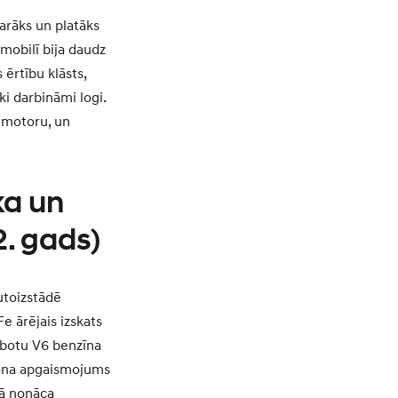
arāks un platāks
obilī bija daudz
ērtību klāsts,
i darbināmi logi.
u motoru, un
ka un
2. gads)
utoizstādē
e ārējais izskats
labotu V6 benzīna
s fona apgaismojums
mā nonāca