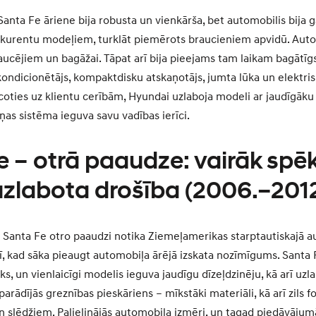
anta Fe āriene bija robusta un vienkārša, bet automobilis bija g
kurentu modeļiem, turklāt piemērots braucieniem apvidū. Autom
ucējiem un bagāžai. Tāpat arī bija pieejams tam laikam bagātīgs 
ondicionētājs, kompaktdisku atskaņotājs, jumta lūka un elektrisk
coties uz klientu cerībām, Hyundai uzlaboja modeli ar jaudīgāk
ņas sistēma ieguva savu vadības ierīci.
e – otrā paaudze: vairāk spē
 uzlabota drošība (2006.–201
r Santa Fe otro paaudzi notika Ziemeļamerikas starptautiskajā a
ī, kad sāka pieaugt automobiļa ārējā izskata nozīmīgums. Santa F
s, un vienlaicīgi modelis ieguva jaudīgu dīzeļdzinēju, kā arī uz
 parādījās greznības pieskāriens – mīkstāki materiāli, kā arī zil
n slēdžiem. Palielinājās automobiļa izmēri, un tagad piedāvāju