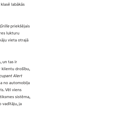
 klasē labākās
Grille
priekšējais
res lukturu
āju vieta otrajā
 un tas ir
klientu drošību,
cupant Alert
ina no automobiļa
s. Vēl viens
tiksmes sistēma,
vadītāju, ja