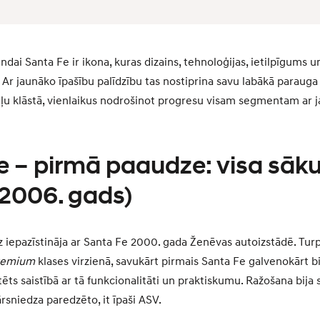
 Santa Fe ir ikona, kuras dizains, tehnoloģijas, ietilpīgums u
s. Ar jaunāko īpašību palīdzību tas nostiprina savu labākā paraug
ļu klāstā, vienlaikus nodrošinot progresu visam segmentam ar 
e – pirmā paaudze: visa sā
2006. gads)
 iepazīstināja ar Santa Fe 2000. gada Ženēvas autoizstādē. Tu
remium
klases virzienā, savukārt pirmais Santa Fe galvenokārt bi
ēts saistībā ar tā funkcionalitāti un praktiskumu. Ražošana bija st
rsniedza paredzēto, it īpaši ASV.