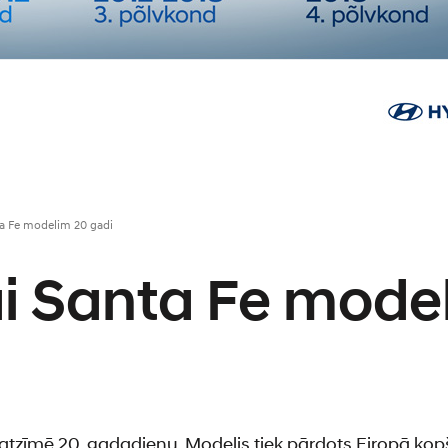
a Fe modelim 20 gadi
i Santa Fe mode
tzīmē 20. gadadienu. Modelis tiek pārdots Eiropā kop