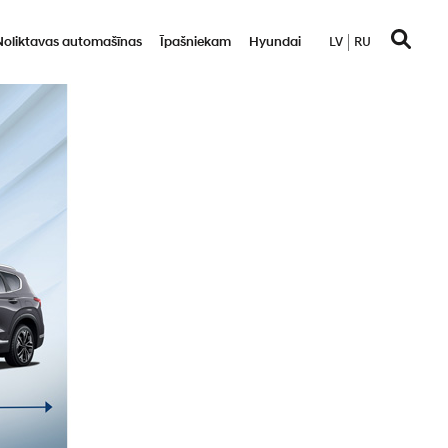
Noliktavas automašīnas
Īpašniekam
Hyundai
LV
RU