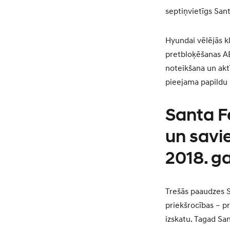
septiņvietīgs Sant
Hyundai vēlējās k
pretbloķēšanas AB
noteikšana un akt
pieejama papildu 
Santa F
un savi
2018. g
Trešās paaudzes Sa
priekšrocības – p
izskatu. Tagad San