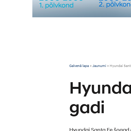
Galvenā lapa
»
Jaunumi
»
Hyundai Sant
Hyunda
gadi
Hyundai Santa Fe šogad a