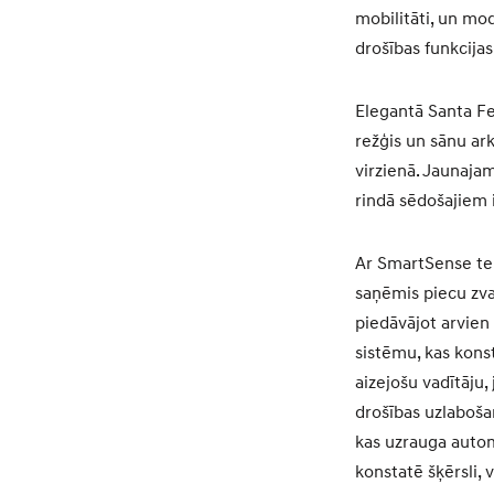
mobilitāti, un mod
drošības funkcija
Elegantā Santa Fe
režģis un sānu ark
virzienā. Jaunajam
rindā sēdošajiem 
Ar SmartSense tehn
saņēmis piecu zva
piedāvājot arvien
sistēmu, kas kons
aizejošu vadītāju,
drošības uzlaboša
kas uzrauga autom
konstatē šķērsli, 