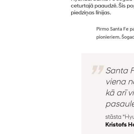
ceturtajā paaudzē. Šis p
piedziņas līnijas.
Pirmo Santa Fe pa
pionieriem. Šogad,
Santa F
viena n
kā arī 
pasaule
stāsta “Hy
Kristofs 