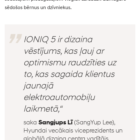
sēdošos bērnus un dzīvniekus.
IONIQ 5 ir dizaina
vēstījums, kas ļauj ar
optimismu raudzīties uz
to, kas sagaida klientus
jaunajā
elektroautomobiļu
laikmetā,“
saka
Sangjups Lī
(SangYup Lee),
Hyundai vecākais viceprezidents un
globālā dizaina centra vadītājs.