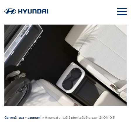
Galvenā lapa
»
Jaunumi
»
Hyundai virtuālā pirmizrādē prezentē IONIQ 5