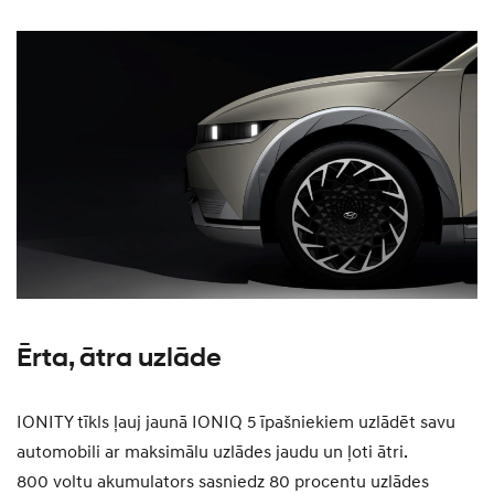
Ērta, ātra uzlāde
IONITY tīkls ļauj jaunā IONIQ 5 īpašniekiem uzlādēt savu
automobili ar maksimālu uzlādes jaudu un ļoti ātri.
800 voltu akumulators sasniedz 80 procentu uzlādes