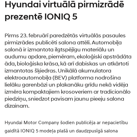
Hyundai virtuālā pirmizrādē
prezentē IONIQ 5
Pirms 23. februārī paredzētās virtuālās pasaules
pirmizrādes publicēti salona attēli. Automobiļa
salonā ir izmantota ilgtspējīgu materiālu un
audumu apdare, piemēram, ekoloģiski apstrādāta
āda, bioloģiska krāsa, kā arī dabiskas un atkārtoti
izmantotas šķiedras. Unikālā akumulatora
elektroautomobiļa (BEV) platforma nodrošina
lielāku garenbāzi un plakanāku grīdu nekā vidēja
izmēra kompaktajiem krosoveriem ar tradicionālo
piedziņu, sniedzot pavisam jaunu pieeju salona
dizainam.
Hyundai Motor Company šodien publicēja ar nepacietību
gaidītā IONIQ 5 modeļa plašā un daudzpusīgā salona