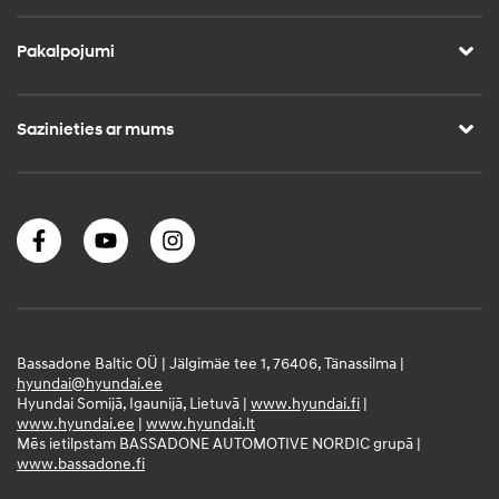
Pakalpojumi
Sazinieties ar mums
Bassadone Baltic OÜ | Jälgimäe tee 1, 76406, Tänassilma |
hyundai@hyundai.ee
Hyundai Somijā, Igaunijā, Lietuvā |
www.hyundai.fi
|
www.hyundai.ee
|
www.hyundai.lt
Mēs ietilpstam BASSADONE AUTOMOTIVE NORDIC grupā |
www.bassadone.fi