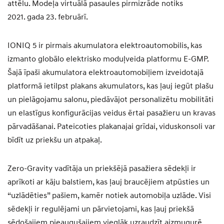
attēlu. Modeļa virtuālā pasaules pirmizrāde notiks
2021. gada 23. februārī.
IONIQ 5 ir pirmais akumulatora elektroautomobilis, kas
izmanto globālo elektrisko moduļveida platformu E-GMP.
Šajā īpaši akumulatora elektroautomobiļiem izveidotajā
platformā ietilpst plakans akumulators, kas ļauj iegūt plašu
un pielāgojamu salonu, piedāvājot personalizētu mobilitāti
un elastīgus konfigurācijas veidus ērtai pasažieru un kravas
pārvadāšanai. Pateicoties plakanajai grīdai, viduskonsoli var
bīdīt uz priekšu un atpakaļ.
Zero-Gravity vadītāja un priekšējā pasažiera sēdekļi ir
aprīkoti ar kāju balstiem, kas ļauj braucējiem atpūsties un
“uzlādēties” pašiem, kamēr notiek automobiļa uzlāde. Visi
sēdekļi ir regulējami un pārvietojami, kas ļauj priekšā
sēdošajiem pieaugušajiem vieglāk uzraudzīt aizmugurē