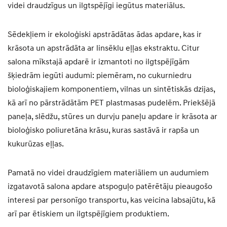
videi draudzīgus un ilgtspējīgi iegūtus materiālus.
Sēdekļiem ir ekoloģiski apstrādātas ādas apdare, kas ir
krāsota un apstrādāta ar linsēklu eļļas ekstraktu. Citur
salona mīkstajā apdarē ir izmantoti no ilgtspējīgām
šķiedrām iegūti audumi: piemēram, no cukurniedru
bioloģiskajiem komponentiem, vilnas un sintētiskās dzijas,
kā arī no pārstrādātām PET plastmasas pudelēm. Priekšējā
paneļa, slēdžu, stūres un durvju paneļu apdare ir krāsota ar
bioloģisko poliuretāna krāsu, kuras sastāvā ir rapša un
kukurūzas eļļas.
Pamatā no videi draudzīgiem materiāliem un audumiem
izgatavotā salona apdare atspoguļo patērētāju pieaugošo
interesi par personīgo transportu, kas veicina labsajūtu, kā
arī par ētiskiem un ilgtspējīgiem produktiem.