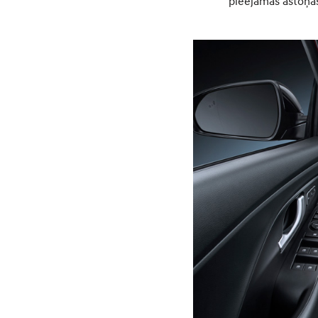
pieejamas astoņa