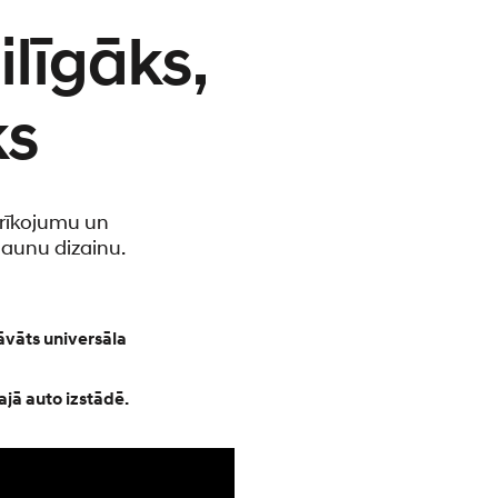
ilīgāks,
ks
prīkojumu un
jaunu dizainu.
āvāts universāla
jā auto izstādē.