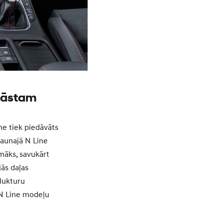
klāstam
ne tiek piedāvāts
jaunajā N Line
emāks, savukārt
jās daļas
 lukturu
 N Line modeļu