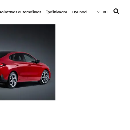
Noliktavas automašīnas
Īpašniekam
Hyundai
LV
RU