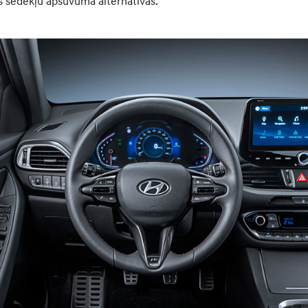
s sēdekļu apšuvuma alternatīvas.