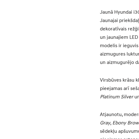
Jaunā Hyundai i30 
Jaunajai priekšdaļ
dekoratīvais režģi
un jaunajiem LED 
modelis ir ieguvis
aizmugures lukturi
un aizmugurējo daļ
Virsbūves krāsu kl
pieejamas arī seš
Platinum Silver
u
Atjaunotu, modernu
Gray
,
Ebony Brow
sēdekļu apšuvumu 