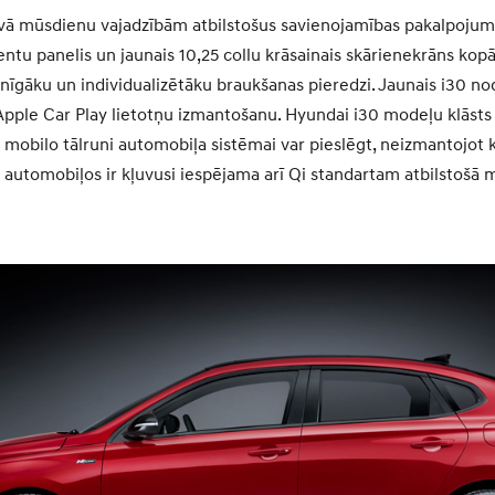
vā mūsdienu vajadzībām atbilstošus savienojamības pakalpojumu
entu panelis un jaunais 10,25 collu krāsainais skārienekrāns kopā
īgāku un individualizētāku braukšanas pieredzi. Jaunais i30 no
pple Car Play lietotņu izmantošanu. Hyundai i30 modeļu klāsts 
mobilo tālruni automobiļa sistēmai var pieslēgt, neizmantojot k
 automobiļos ir kļuvusi iespējama arī Qi standartam atbilstošā 