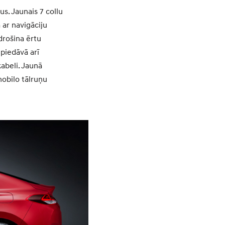
s. Jaunais 7 collu
 ar navigāciju
drošina ērtu
piedāvā arī
abeli. Jaunā
mobilo tālruņu