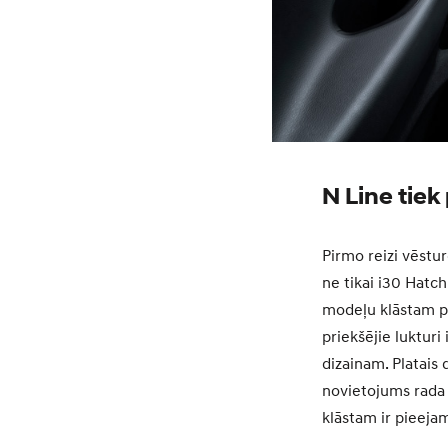
N Line tie
Pirmo reizi vēstu
ne tikai i30 Hatc
modeļu klāstam pi
priekšējie lukturi
dizainam. Platais
novietojums rada
klāstam ir pieejam