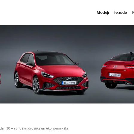
Modeļi
Iegāde
ai i30 – stilīgāks, drošāks un ekonomiskāks