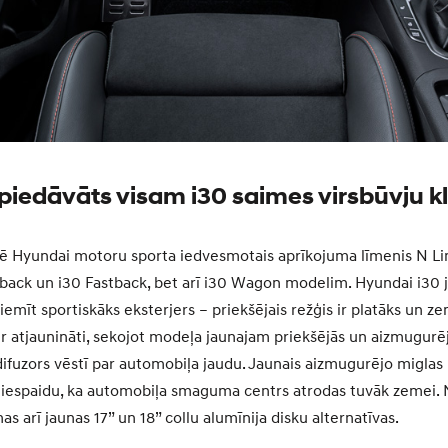
k piedāvāts visam i30 saimes virsbūvju 
rē Hyundai motoru sporta iedvesmotais aprīkojuma līmenis N Li
hback un i30 Fastback, bet arī i30 Wagon modelim. Hyundai i30 
emīt sportiskāks eksterjers – priekšējais režģis ir platāks un z
 ir atjaunināti, sekojot modeļa jaunajam priekšējās un aizmugurē
 difuzors vēstī par automobiļa jaudu. Jaunais aizmugurējo miglas
 iespaidu, ka automobiļa smaguma centrs atrodas tuvāk zemei.
as arī jaunas 17” un 18” collu alumīnija disku alternatīvas.