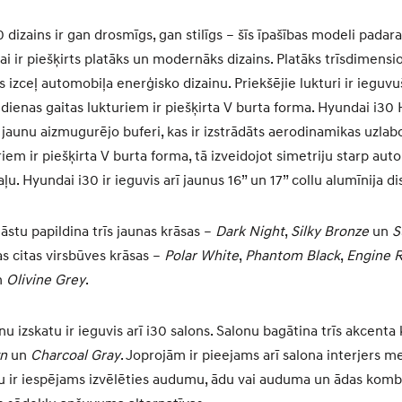
dizains ir gan drosmīgs, gan stilīgs – šīs īpašības modeli padara 
ai ir piešķirts platāks un modernāks dizains. Platāks trīsdimensio
s izceļ automobiļa enerģisko dizainu. Priekšējie lukturi ir ieguvu
dienas gaitas lukturiem ir piešķirta V burta forma. Hyundai i30
 jaunu aizmugurējo buferi, kas ir izstrādāts aerodinamikas uzlab
em ir piešķirta V burta forma, tā izveidojot simetriju starp aut
u. Hyundai i30 ir ieguvis arī jaunus 16” un 17” collu alumīnija di
āstu papildina trīs jaunas krāsas –
Dark Night
,
Silky Bronze
un
S
as citas virsbūves krāsas –
Polar White
,
Phantom Black
,
Engine 
n
Olivine Grey
.
 izskatu ir ieguvis arī i30 salons. Salonu bagātina trīs akcenta
n
un
Charcoal Gray
. Joprojām ir pieejams arī salona interjers m
ir iespējams izvēlēties audumu, ādu vai auduma un ādas kombin