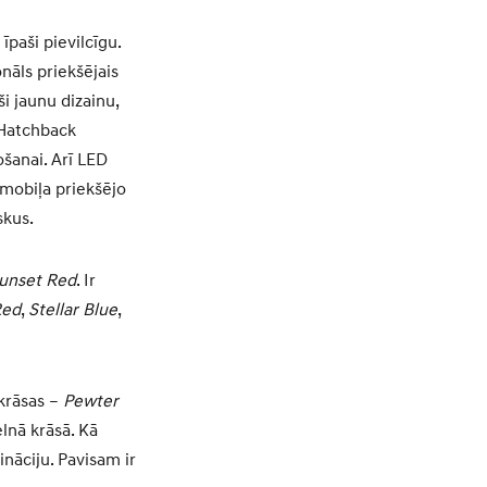
īpaši pievilcīgu.
nāls priekšējais
ši jaunu dizainu,
 Hatchback
ošanai. Arī LED
omobiļa priekšējo
skus.
unset Red
. Ir
Red
,
Stellar Blue
,
 krāsas –
Pewter
elnā krāsā. Kā
āciju. Pavisam ir