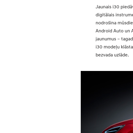
Jaunais i30 piedā
digitālais instrum
nodrošina mūsdien
Android Auto un A
jaunumus – tagad 
i30 modeļu klāsta
bezvada uzlāde.