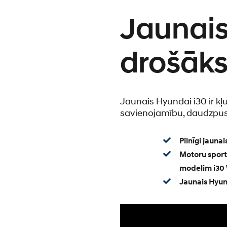
Jaunais 
drošāk
Jaunais Hyundai i30 ir kļ
savienojamību, daudzpusīg
Pilnīgi jauna
Motoru sport
modelim i30
Jaunais Hyun