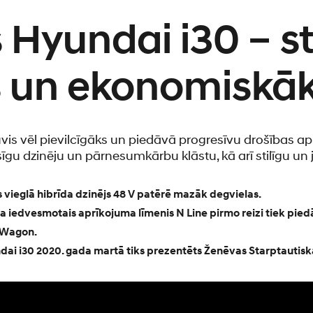
Hyundai i30 – st
s un ekonomiskā
uvis vēl pievilcīgāks un piedāvā progresīvu drošības a
u dzinēju un pārnesumkārbu klāstu, kā arī stilīgu un 
is vieglā hibrīda dzinējs 48 V patērē mazāk degvielas.
a iedvesmotais aprīkojuma līmenis N Line pirmo reizi tiek pied
 Wagon.
dai i30 2020. gada martā tiks prezentēts Ženēvas Starptautiska