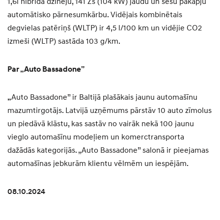
1,6l hibrīda dzinēju, 141 Zs (104 kW) jaudu un sešu pakāpju
automātisko pārnesumkārbu. Vidējais kombinētais
degvielas patēriņš (WLTP) ir 4,5 l/100 km un vidējie CO2
izmeši (WLTP) sastāda 103 g/km.
Par „Auto Bassadone”
„
Auto Bassadone” ir Baltijā plašākais jaunu automašīnu
mazumtirgotājs. Latvijā uzņēmums pārstāv 10 auto zīmolus
un piedāvā klāstu, kas sastāv no vairāk nekā 100 jaunu
vieglo automašīnu modeļiem un komerctransporta
dažādās kategorijās. „Auto Bassadone” salonā ir pieejamas
automašīnas jebkurām klientu vēlmēm un iespējām.
08.10.2024