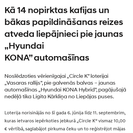
Kā 14 nopirktas kafijas un
bākas papildināšanas reizes
atveda liepājnieci pie jaunas
„Hyundai
KONA” automašīnas
Noslēdzoties vērienīgajai „Circle K” loterijai
„Vasaras rallijs”, pie galvenās balvas – jaunas
automašīnas „Hyundai KONA Hybrid”, pagājušajā
nedēļā tika Ligita Kārkliņa no Liepājas puses.
Loterija norisinājās no šī gada 6. jūnija līdz 11. septembrim,
kuras ietvaros iepērkoties jebkurā „Circle K“ vismaz 10,00
€ vērtībā, saglabājot pirkuma čeku un to reģistrējot mājas