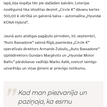
lapā, bija iespēja tikt pie dažādām balvām. Loterijas
noslēgumā tika izlozētas desmit „Circle K” dāvanu kartes
500,00 € vērtībā un galvenā balva – automašīna „Hyundai
KONA Hybrid”.
Jaunā auto atslēgas pagājušo pirmdien, 30. septembrī,
“Auto Bassadone” salonā Rīgā, pasniedza „Circle K”
operatīvais direktors Armands Zubulis, „Auto Bassadone”
izpilddirektors Gundars Margēvičs un „Hyundai Motor
Baltic” pārdošanas vadītājs Marko Aalik, sveicot laimīgo
uzvarētāju un viņas ģimeni ar priecīgo notikumu.
Kad man piezvanīja un
paziņoja, ka esmu