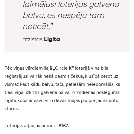
laimējusi loterijas galveno
balvu, es nespēju tam
noticēt,”
atzīstas
Ligita
.
Pēc viņas vārdiem šajā „Circle K” loterijā viņa bija
reģistrējusi vairāk nekā desmit čekus, klusībā cerot uz
vismaz kaut kādu balvu, taču patiešām neiedomājās, ka
tieši viņai izkritīs galvenā balva. Pirmdienas noslēgumā
Ligita kopā ar savu vīru devās mājās jau pie jaunā auto
stūres.
Loterijas atļaujas numurs 8167.