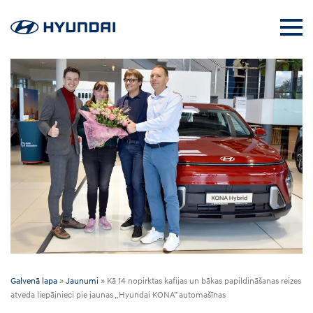
Galvenā lapa
»
Jaunumi
»
Kā 14 nopirktas kafijas un bākas papildināšanas reizes
atveda liepājnieci pie jaunas „Hyundai KONA” automašīnas