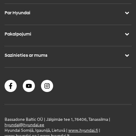
Par Hyundai
Pakalpojumi
Sazinieties ar mums
Bassadone Baltic OÜ | Jälgimäe tee 1, 76406, Tänassilma |
hyundai@hyundai.ee
Hyundai Somijā, Igaunijā, Lietuvā |
www.hyundai.fi
|
www.hyundai.ee
|
www.hyundai.lt